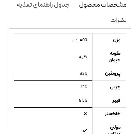
مشخصات محصول
جدول راهنمای تغذیه
نظرات
وزن
400 گرم
گونه
گربه
حیوان
پروتئین
32%
چربی
13%
فیبر
8.5%
خاکستر
❌
مولتی
✔️