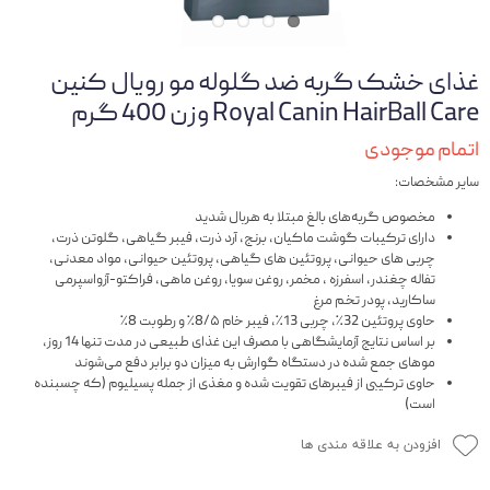
غذای خشک گربه ضد گلوله مو رویال کنین
Royal Canin HairBall Care وزن 400 گرم
اتمام موجودی
سایر مشخصات:
مخصوص گربه‌های بالغ مبتلا به هربال شدید
دارای ترکیبات گوشت ماکیان، برنج، آرد ذرت، فیبر گیاهی، گلوتن ذرت،
چربی های حیوانی، پروتئین های گیاهی، پروتئین حیوانی، مواد معدنی،
تفاله چغندر، اسفرزه ، مخمر، روغن سویا، روغن ماهی، فراکتو-آزواسپرمی
ساکارید، پودر تخم مرغ
حاوی پروتئین 32٪، چربی 13٪، فیبر خام 8/۵٪ و رطوبت 8٪
بر اساس نتایج آزمایشگاهی با مصرف این غذای طبیعی در مدت تنها 14 روز،
موهای جمع شده در دستگاه گوارش به میزان دو برابر دفع می‌شوند
حاوی ترکیبی از فیبرهای تقویت شده و مغذی از جمله پسیلیوم (که چسبنده
است)
افزودن به علاقه مندی ها