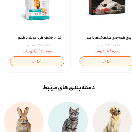
پوچ گربه فنبی میلک‌شیک با طعم مرغ Faenbei Cat Milk Shake Pouch بسته 12 عددی
غذای خشک گربه مونلو با طعم گوشت پرندگان و ماهی سالمون Monello Adult Hairball Control وزن 1 کیلوگرم
۳,۴۲۰,۰۰۰ تومان
۱,۳۵۰,۰۰۰ تومان
۲,۸۸۰,۰۰۰ تومان
۱,۲۹۵,۰۰۰ تومان
افزودن
افزودن
دسته‌بندی‌‌های مرتبط