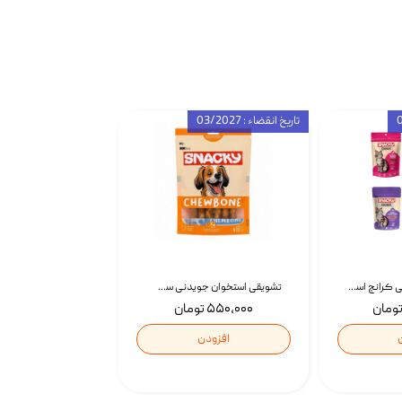
تاریخ انقضاء : 03/2027
تشویقی گربه درمانی کرانچ اسنکی با طعم میکس Snacky Crunch Cat Treats وزن 60 گرم بسته 4 عددی
تشویقی استخوان جویدنی سگ اسنکی کرانچی با طعم مرغ Snacky Crunchy Munchy وزن 100 گرم
۵۵۰,۰۰۰ تومان
افزودن