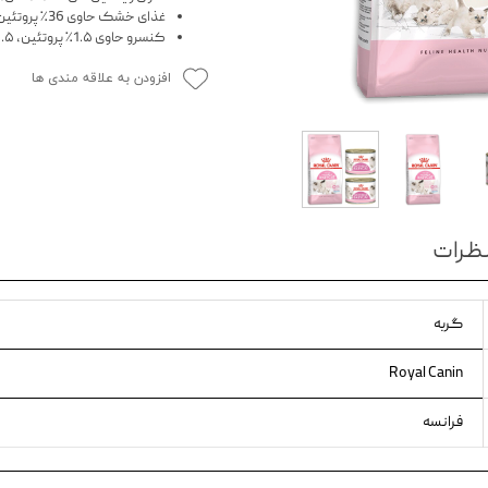
غذای خشک حاوی 36٪ پروتئین و 18٪ چربی
ویسکاس
کنسرو حاوی 1.۵٪ پروتئین، ۵.۵٪ چربی، 1٪ فیبر و 1.8٪ خاکستر
ونپی
افزودن به علاقه مندی ها
ظرات
گربه
Royal Canin
فرانسه