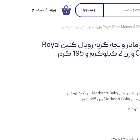
جستجو
ورود
/
ثبت نام
۰
حساب کاربری من
تغییر گذر واژه
بسته غذای خشک و تر مادر و بچه گربه رویال کنین Royal
سفارشات
گرم
خروج از حساب
کاربری
Mother وزن 2 کیلوگرم
ربه‌ها