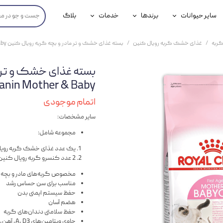
سایر حیوانات
برندها
خدمات
بلاگ
محصولات پرندگان
جوسرا
خدمات آنلاین دامپزشکی
ربه
غذای خشک گربه رویال کنین
بسته غذای خشک و تر مادر و بچه گربه رویال کنین Royal Canin Mother & Baby وزن 2 کیلوگرم و 195 گرم
داری سگ
محصولات جوندگان
رویال کنین
خدمات دامپزشکی حضوری
گ
محصولات آبزیان
برند رفلکس(Reflex)
Canin Mother & Baby وزن 2 کیلوگرم و 195 
هداشتی سگ
بیفار
اتمام موجودی
سایر مشخصات:
جرهای
مجموعه شامل:
رولی
یک عدد غذای خشک گربه رویال کنین مدل  & Baby
شایر
2 عدد کنسرو گربه رویال کنین مدل Mother & Baby وزن 195 گرم
مخصوص گربه‌های مادر و بچه گ
گورمت
مناسب برای سن حساس رشد
حفظ سیستم ایمنی بدن
نیناپت
هضم آسان
حفظ سلامتی دندان‌های گربه
وینستون
حاوی ویتامین‌های A, D3, آهن، ید، منیزیم و زینک