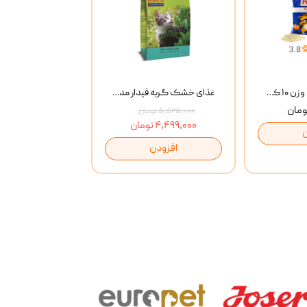
خاک گربه پتوپیا وزن ۱۰ کیلوگرم
غذای خشک گربه فیدار مدل Adult وزن 10 کیلوگرم
۵,۵۲۵,۰۰۰ تومان
۴,۴۹۹,۰۰۰ تومان
افزودن