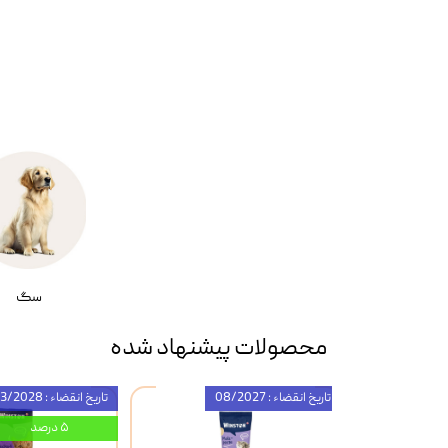
سگ
محصولات پیشنهاد شده
تاریخ انقضاء : 08/2027
تاریخ انقضاء : 03/2028
۵ درصد