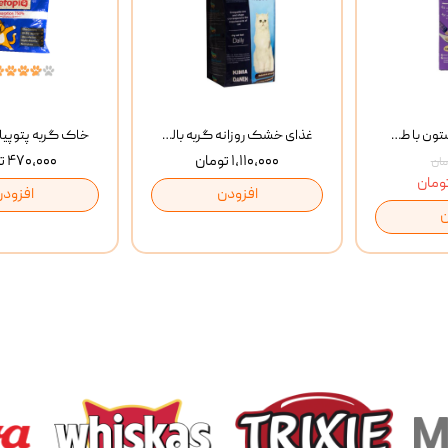
بستنی گربه وینستون با طعم مرغ و ماهی Winstone Chicken & Fish بسته 8 عددی
غذای خشک روزانه گربه بالغ مفید MoFeed Adult Daily Cat Food وزن 2 کیلوگرم
۱,۱۱۰,۰۰۰ تومان
۴۷۰,۰۰۰ تومان
افزودن
افزودن
ن