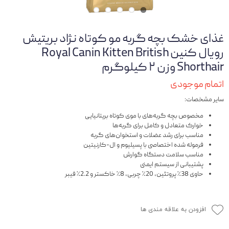
غذای خشک بچه گربه مو کوتاه نژاد بریتیش
رویال کنین Royal Canin Kitten British
Shorthair وزن ۲ کیلوگرم
اتمام موجودی
سایر مشخصات:
مخصوص بچه گربه‌های با موی کوتاه بریتانیایی
خوارک متعادل و کامل برای گربه‌ها
مناسب برای رشد عضلات و استخوان‌های گربه
فرموله شده اختصاصی با پسیلیوم و ال-کارنیتین
مناسب سلامت دستگاه گوارش
پشتیبانی از سیستم ایمنی
حاوی 38٪ پروتئین، 20٪ چربی، 8٪ خاکستر و 2.2٪ فیبر
افزودن به علاقه مندی ها