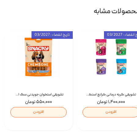
حصولات مشابه
انقضاء : 03/2027
تاریخ انقضاء : 03/2027
تشویقی گربه درمانی کرانچ اسنکی با طعم میکس Snacky Crunch Cat Treats وزن 60 گرم بسته 4 عددی
تشویقی استخوان جویدنی سگ اسنکی کرانچی با طعم مرغ Snacky Crunchy Munchy وزن 100 گرم
۱,۴۰۰,۰۰۰ تومان
۵۵۰,۰۰۰ تومان
افزودن
افزودن