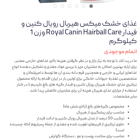
غذای خشک میکس هیربال رویال کنین و
فیدار Royal Canin Hairball Care وزن 1
کیلوگرم
اتمام موجودی
ما در پت آباد با توجه به نیاز بازار و در نظر گرفتن هزینه بالای غذاهای خارجی معتبر،
برای ارایه بهترین امکان به مشتریان عزیز با بررسی مواد مغذی و تشکیل دهنده انواع
غذاهای ایرانی و خارجی و همچنین فرم دانه بندی آن ها توسط دامپزشکان و
متخصصین تغذیه حیوانات خانگی برای اولین بار در ایران اقدام به ارائه محصول
ترکیبی غذای خشک هیربال رویال کنین و فیدار گربه های بالغ کردیم تا در کنار
استفاده از مزایای غذای هیربال هزینه آن برای مشتریان کاهش پیدا کند .
سایر مشخصات:
مخصوص گربه‌های بالغ (بالای شش ماه)
مناسب برای پیشگیری از هیربال
ترکیب 50 درصد از مدل هیربال رویال کنین و ادالت فیدار
حاوی ترکیبی از فیبرهای تقویت شده و مغذی از جمله پسیلیوم (که چسبنده
است)
مناسب برای سلامت پوست و مو ، دستگاه گوارش