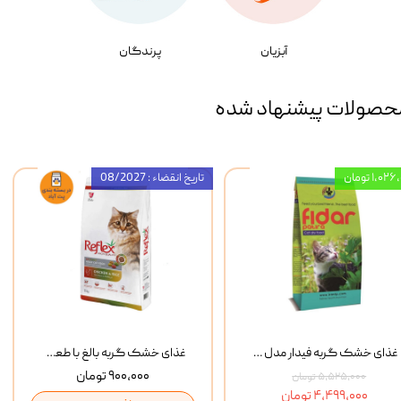
آبزیان
پرندگان
حصولات پیشنهاد شده
۱,۰ تومان
تاریخ انقضاء : 08/2027
غذای خشک گربه فیدار مدل Adult وزن 10 کیلوگرم
غذای خشک گربه بالغ با طعم مرغ و برنج رفلکس Reflex Multi Color Chicken And Rice وزن 1 کیلوگرم
۹۰۰,۰۰۰ تومان
۵,۵۲۵,۰۰۰ تومان
۴,۴۹۹,۰۰۰ تومان