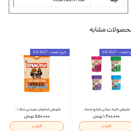
برند
Royal Canin + Fidar
حصولات مشابه
انقضاء : 03/2027
تاریخ انقضاء : 03/2027
تشویقی گربه درمانی کرانچ اسنکی با طعم میکس Snacky Crunch Cat Treats وزن 60 گرم بسته 4 عددی
تشویقی استخوان جویدنی سگ اسنکی کرانچی با طعم مرغ Snacky Crunchy Munchy وزن 100 گرم
۱,۴۰۰,۰۰۰ تومان
۵۵۰,۰۰۰ تومان
افزودن
افزودن