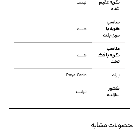
گربه عقیم
نیست
شده
مناسب
گربه با
هست
موی بلند
مناسب
گربه با فک
هست
تخت
برند
Royal Canin
کشور
فرانسه
سازنده
حصولات مشابه