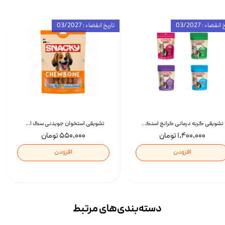
انقضاء : 03/2027
تاریخ انقضاء : 03/2027
تشویقی گربه درمانی کرانچ اسنکی با طعم میکس Snacky Crunch Cat Treats وزن 60 گرم بسته 4 عددی
تشویقی استخوان جویدنی سگ اسنکی کرانچی با طعم مرغ Snacky Crunchy Munchy وزن 100 گرم
۱,۴۰۰,۰۰۰ تومان
۵۵۰,۰۰۰ تومان
افزودن
افزودن
دسته‌بندی‌‌های مرتبط