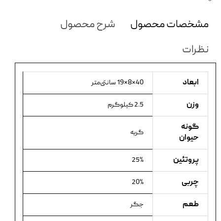
مشخصات محصول
شرح محصول
نظرات
ابعاد
40×8×19 سانتی‌متر
وزن
2.5 کیلوگرم
گونه
گربه
حیوان
پروتئین
25%
چربی
20%
طعم
جگر