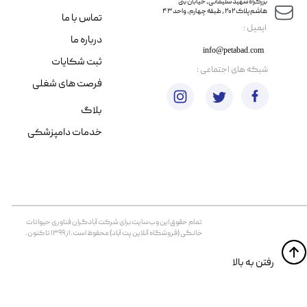
​​بزرگراه شهید سلیمانی، خیابان بنی
هاشم پلاک ۲۰۲ ، طبقه چهارم، واحد ۴۳
تماس با ما
​ایمیل :
درباره ما
info@petabad.com
ثبت شکایات
​شبکه های اجتماعی :
فرصت های شغلی
بلاگ
خدمات دامپزشکی
تمام حقوق اين وب‌سايت برای شرکت آبادگران فناوری حیوانات
خانگی (فروشگاه آنلاین پت آباد) محفوظ است. از ۱۳۹۹ تا کنون.
​​رفتن به بالا