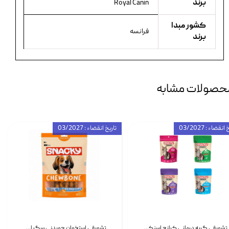
برند
Royal Canin
کشور مبدا
فرانسه
برند
حصولات مشابه
انقضاء : 03/2027
تاریخ انقضاء : 03/2027
تشویقی گربه درمانی کرانچ اسنکی با طعم میکس Snacky Crunch Cat Treats وزن 60 گرم بسته 4 عددی
تشویقی استخوان جویدنی سگ اسنکی کرانچی با طعم مرغ Snacky Crunchy Munchy وزن 100 گرم