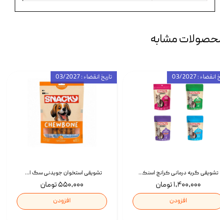
حصولات مشابه
انقضاء : 03/2027
تاریخ انقضاء : 03/2027
تشویقی گربه درمانی کرانچ اسنکی با طعم میکس Snacky Crunch Cat Treats وزن 60 گرم بسته 4 عددی
تشویقی استخوان جویدنی سگ اسنکی کرانچی با طعم مرغ Snacky Crunchy Munchy وزن 100 گرم
۱,۴۰۰,۰۰۰ تومان
۵۵۰,۰۰۰ تومان
افزودن
افزودن