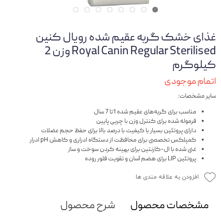
غذای خشک گربه عقیم شده رویال کنین
Royal Canin Regular Sterilised وزن 2
کیلوگرم
اتمام موجودی
سایر مشخصات:
مناسب برای گربه‌های عقیم شده 1تا 7 سال
فرموله شده برای کنترل وزن با چربی پایین
دارای پروتئین بسیار با کیفیت با درصد بالا برای حفظ حجم عضلات
کمپلکس تخصصی برای محافظت از دستگاه ادراری و کاهش pH ادرار
غنی شده با ال-کارنتین برای بهینه کردن سوخت و ساز
پروتئین LIP برای هضم آسان و تقویت فلور روده
افزودن به علاقه مندی ها
مشخصات محصول
شرح محصول