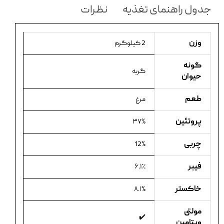
جدول راهنمای تغذیه
نظرات
وزن
2 کیلوگرم
گونه
گربه
حیوان
طعم
مرغ
پروتئین
۳۷%
چربی
12%
فیبر
۶.۱٪
خاکستر
۸.۱%
مولتی
✔️
ویتامین