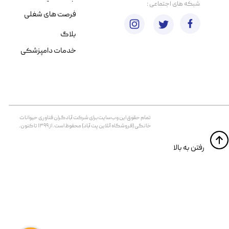
​شبکه های اجتماعی :
فرصت های شغلی
بلاگ
خدمات دامپزشکی
تمام حقوق اين وب‌سايت برای شرکت آبادگران فناوری حیوانات
خانگی (فروشگاه آنلاین پت آباد) محفوظ است. از ۱۳۹۹ تا کنون.
​​رفتن به بالا