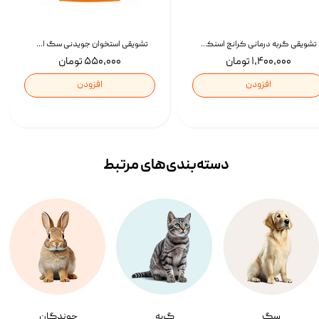
تشویقی گربه درمانی کرانچ اسنکی با طعم میکس Snacky Crunch Cat Treats وزن 60 گرم بسته 4 عددی
تشویقی استخوان جویدنی سگ اسنکی کرانچی با طعم مرغ Snacky Crunchy Munchy وزن 100 گرم
۱,۴۰۰,۰۰۰ تومان
۵۵۰,۰۰۰ تومان
افزودن
افزودن
دسته‌بندی‌‌های مرتبط
سگ
گربه
جوندگان