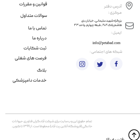
قوانین و مقررات
آدرس دفتر
مرکزی :
سوالات متداول
​​بزرگراه شهید سلیمانی، خیابان بنی
هاشم پلاک ۲۰۲ ، طبقه چهارم، واحد ۴۳
تماس با ما
​ایمیل :
درباره ما
info@petabad.com
ثبت شکایات
​شبکه های اجتماعی :
فرصت های شغلی
بلاگ
خدمات دامپزشکی
تمام حقوق اين وب‌سايت برای شرکت آبادگران فناوری حیوانات
خانگی (فروشگاه آنلاین پت آباد) محفوظ است. از ۱۳۹۹ تا کنون.
​​رفتن به بالا