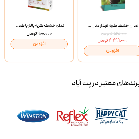
غذای خشک گربه فیدار مدل Adult وزن 10 کیلوگرم
غذای خشک گربه بالغ با طعم مرغ و برنج رفلکس Reflex Multi Color Chicken And Rice وزن 1 کیلوگرم
۹۰۰,۰۰۰ تومان
۵,۵۲۵,۰۰۰ تومان
۴,۴۹۹,۰۰۰ تومان
افزودن
افزودن
رند‌های معتبر در پت آباد