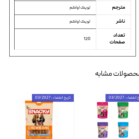
مترجم
لویک اواکم
ناشر
لویک اواکم
تعداد
120
صفحات
حصولات مشابه
انقضاء : 03/2027
تاریخ انقضاء : 03/2027