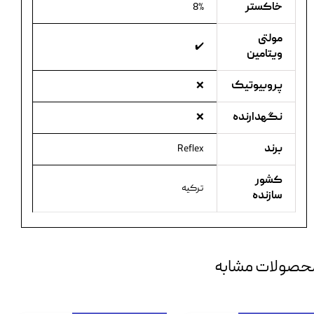
خاکستر
8%
مولتی
✔️
ویتامین
پروبیوتیک
❌
نگهدارنده
❌
برند
Reflex
کشور
ترکیه
سازنده
حصولات مشابه