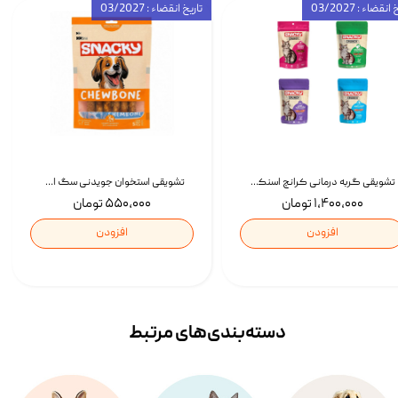
انقضاء : 03/2027
تاریخ انقضاء : 03/2027
تشویقی گربه درمانی کرانچ اسنکی با طعم میکس Snacky Crunch Cat Treats وزن 60 گرم بسته 4 عددی
تشویقی استخوان جویدنی سگ اسنکی کرانچی با طعم مرغ Snacky Crunchy Munchy وزن 100 گرم
۱,۴۰۰,۰۰۰ تومان
۵۵۰,۰۰۰ تومان
افزودن
افزودن
دسته‌بندی‌‌های مرتبط