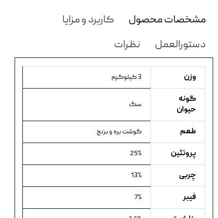
مشخصات محصول
کاربرد و مزایا
دستورالعمل
نظرات
وزن
3 کیلوگرم
گونه
سگ
حیوان
طعم
گوشت بره و برنج
پروتئین
25%
چربی
13%
فیبر
7%