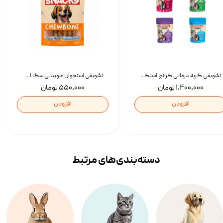
تشویقی گربه درمانی کرانچ اسنکی با طعم میکس Snacky Crunch Cat Treats وزن 60 گرم بسته 4 عددی
تشویقی استخوان جویدنی سگ اسنکی کرانچی با طعم مرغ Snacky Crunchy Munchy وزن 100 گرم
۱,۴۰۰,۰۰۰ تومان
۵۵۰,۰۰۰ تومان
افزودن
افزودن
دسته‌بندی‌‌های مرتبط