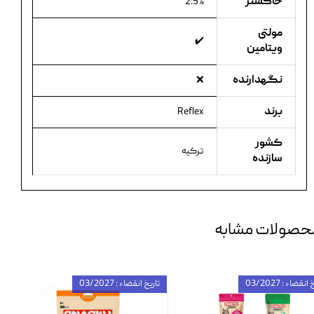
خاکستر
2.5%
مولتی
✔️
ویتامین
نگهدارنده
❌
برند
Reflex
کشور
ترکیه
سازنده
حصولات مشابه
انقضاء : 03/2027
تاریخ انقضاء : 03/2027