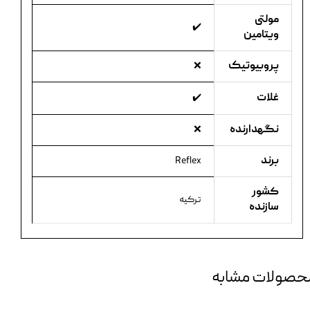
مولتی
✔️
ویتامین
پروبیوتیک
❌
غلات
✔️
نگهدارنده
❌
برند
Reflex
کشور
ترکیه
سازنده
حصولات مشابه