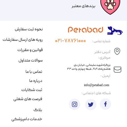
​​برندهای معتبر​​​​​​​
نحوه ثبت سفارش
رویه های ارسال سفارشات
۰۲۱-۷۸۷۶۱۰۰۰
شماره تماس :
قوانین و مقررات
آدرس دفتر
مرکزی :
سوالات متداول
​​بزرگراه شهید سلیمانی، خیابان بنی
هاشم پلاک ۲۰۲ ، طبقه چهارم، واحد ۴۳
تماس با ما
​ایمیل :
درباره ما
info@petabad.com
ثبت شکایات
​شبکه های اجتماعی :
فرصت های شغلی
بلاگ
خدمات دامپزشکی