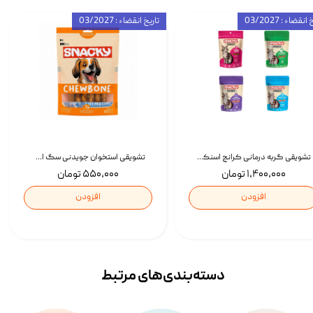
انقضاء : 03/2027
تاریخ انقضاء : 03/2027
تشویقی گربه درمانی کرانچ اسنکی با طعم میکس Snacky Crunch Cat Treats وزن 60 گرم بسته 4 عددی
تشویقی استخوان جویدنی سگ اسنکی کرانچی با طعم مرغ Snacky Crunchy Munchy وزن 100 گرم
۱,۴۰۰,۰۰۰ تومان
۵۵۰,۰۰۰ تومان
افزودن
افزودن
دسته‌بندی‌‌های مرتبط