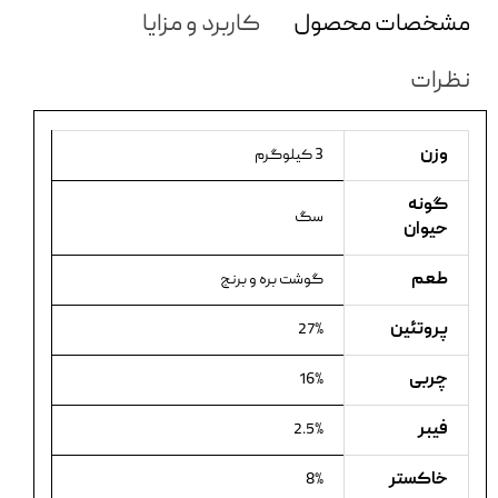
مشخصات محصول
کاربرد و مزایا
نظرات
وزن
3 کیلوگرم
گونه
سگ
حیوان
طعم
گوشت بره و برنج
پروتئین
27%
چربی
16%
فیبر
2.5%
خاکستر
8%