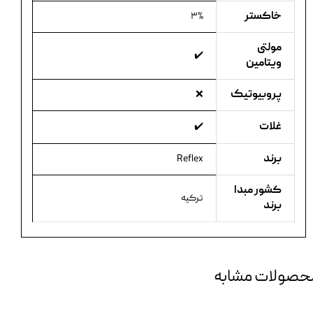
خاکستر
۳%
مولتی
✔️
ویتامین
پروبیوتیک
❌
غلات
✔️
برند
Reflex
کشور مبدا
ترکیه
برند
حصولات مشابه