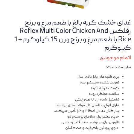
غذای خشک گربه بالغ با طعم مرغ و برنج
رفلکس Reflex Multi Color Chicken And
Rice با طعم مرغ و برنج وزن 15 کیلوگرم + 1
کیلوگرم
اتمام موجودی
سایر مشخصات:
برای گربه‌های بالغ بالای ۱ سال
تقویت‌کننده سیستم ایمنی
کمک به رشد گربه
سلامت عملکرد روده
تشکیل شده از دانه‌های رنگی
دارای انواع ویتامین‌ها و مواد مغذی ارزشمند
بذر کتان تعادل امگا ۳ و ۶ را تأمین می‌کند.
حاوی مخمر برای سلامتی پوست و مو
تائورین برای بهبود سیستم قلبی و بینایی
حاوی پروتئین باکیفیت و هضم آسان