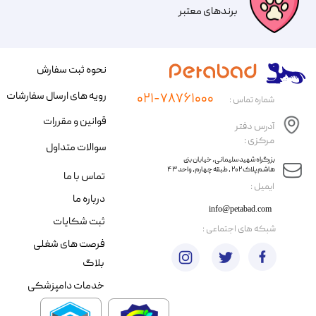
​​برندهای معتبر​​​​​​​
نحوه ثبت سفارش
رویه های ارسال سفارشات
۰۲۱-۷۸۷۶۱۰۰۰
شماره تماس :
قوانین و مقررات
آدرس دفتر
مرکزی :
سوالات متداول
​​بزرگراه شهید سلیمانی، خیابان بنی
هاشم پلاک ۲۰۲ ، طبقه چهارم، واحد ۴۳
تماس با ما
​ایمیل :
درباره ما
info@petabad.com
ثبت شکایات
​شبکه های اجتماعی :
فرصت های شغلی
بلاگ
خدمات دامپزشکی