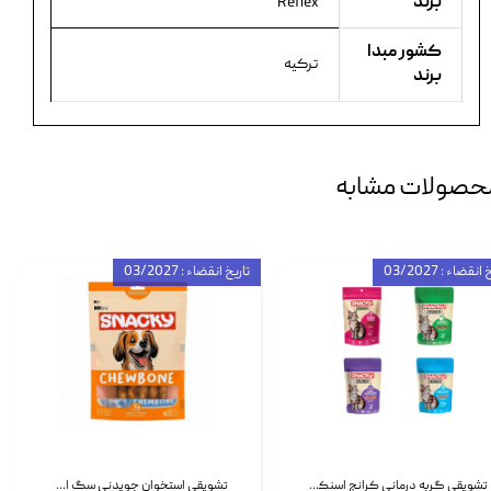
برند
Reflex
کشور مبدا
ترکیه
برند
حصولات مشابه
انقضاء : 03/2027
تاریخ انقضاء : 03/2027
تشویقی گربه درمانی کرانچ اسنکی با طعم میکس Snacky Crunch Cat Treats وزن 60 گرم بسته 4 عددی
تشویقی استخوان جویدنی سگ اسنکی کرانچی با طعم مرغ Snacky Crunchy Munchy وزن 100 گرم