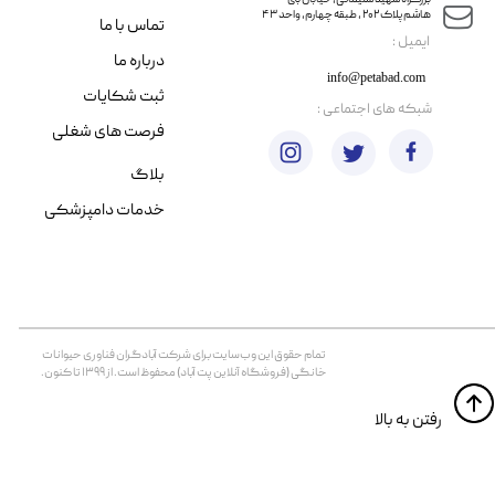
​​بزرگراه شهید سلیمانی، خیابان بنی
هاشم پلاک ۲۰۲ ، طبقه چهارم، واحد ۴۳
تماس با ما
​ایمیل :
درباره ما
info@petabad.com
ثبت شکایات
​شبکه های اجتماعی :
فرصت های شغلی
بلاگ
خدمات دامپزشکی
تمام حقوق اين وب‌سايت برای شرکت آبادگران فناوری حیوانات
خانگی (فروشگاه آنلاین پت آباد) محفوظ است. از ۱۳۹۹ تا کنون.
​​رفتن به بالا