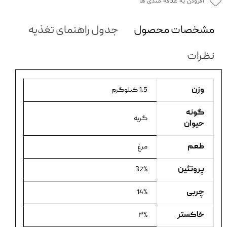
افزودن به علاقه مندی ها
مشخصات محصول
جدول راهنمای تغذیه
نظرات
وزن
1.5 کیلوگرم
گونه
گربه
حیوان
طعم
مرغ
پروتئین
32%
چربی
14%
خاکستر
۳%