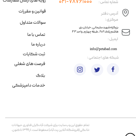
رویه های ارسال سفارشات
۰۲۱-۷۸۷۶۱۰۰۰
شماره تماس :
قوانین و مقررات
آدرس دفتر
مرکزی :
سوالات متداول
​​بزرگراه شهید سلیمانی، خیابان بنی
هاشم پلاک ۲۰۲ ، طبقه چهارم، واحد ۴۳
تماس با ما
​ایمیل :
درباره ما
info@petabad.com
ثبت شکایات
​شبکه های اجتماعی :
فرصت های شغلی
بلاگ
خدمات دامپزشکی
تمام حقوق اين وب‌سايت برای شرکت آبادگران فناوری حیوانات
خانگی (فروشگاه آنلاین پت آباد) محفوظ است. از ۱۳۹۹ تا کنون.