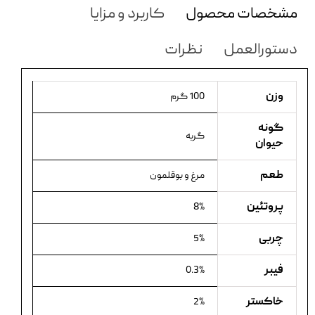
مشخصات محصول
کاربرد و مزایا
دستورالعمل
نظرات
وزن
100 گرم
گونه
گربه
حیوان
طعم
مرغ و بوقلمون
پروتئین
8%
چربی
5%
فیبر
0.3%
خاکستر
2%