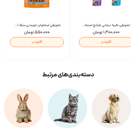
تشویقی گربه درمانی کرانچ اسنکی با طعم میکس Snacky Crunch Cat Treats وزن 60 گرم بسته 4 عددی
تشویقی استخوان جویدنی سگ اسنکی کرانچی با طعم مرغ Snacky Crunchy Munchy وزن 100 گرم
۱,۴۰۰,۰۰۰ تومان
۵۵۰,۰۰۰ تومان
افزودن
افزودن
دسته‌بندی‌‌های مرتبط