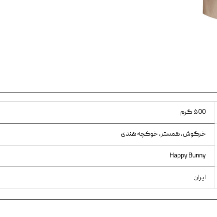
ویسکاس
ونپی
۵00 گرم
خرگوش، همستر، خوکچه هندی
Happy Bunny
ایران