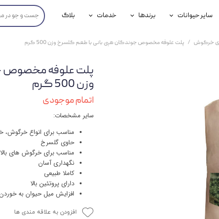
سایر حیوانات
برندها
خدمات
بلاگ
محصولات پرندگان
جوسرا
خدمات آنلاین دامپزشکی
ی خرگوش
پلت علوفه مخصوص جوندگان هپی بانی با طعم گلسرخ وزن 500 گرم
داری سگ
محصولات جوندگان
رویال کنین
خدمات دامپزشکی حضوری
پلت علوفه مخصوص جو
گ
محصولات آبزیان
برند رفلکس(Reflex)
وزن 500 گرم
هداشتی سگ
بیفار
اتمام موجودی
سایر مشخصات:
جرهای
مناسب برای انواع خرگوش، خ
رولی
حاوی گلسرخ
مناسب برای خرگوش های بالای 8 ماه و خوکچه هندی بالای 6
شایر
نگهداری آسان
کاملا طبیعی
گورمت
دارای پروتئین بالا
افزایش میل حیوان به خوردن 
نیناپت
افزودن به علاقه مندی ها
وینستون