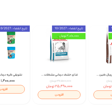
تاریخ انقضاء : 10/2027
تاریخ انقضاء : 03/2027
۲,۰۱۰,۰۰۰ تومان
غذای خشک گربه رویال کنین Gastrointestinal Fibre Response وزن 2 کیلوگرم | پت استوک
غذای خشک درمانی مشکلات گوارشی سگ رویال کنین Royal Canin Hypoallergenic وزن 7 کیلوگرم | پت استوک
۱,۴۰۰,۰۰۰ تومان
۲۷,۵۰۰,۰۰۰ تومان
۲۵,۴۹۰,۰۰۰ تومان
افزودن
ن
افزودن