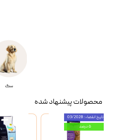
سگ
محصولات پیشنهاد شده
تاریخ انقضاء : 03/2028
۵ درصد