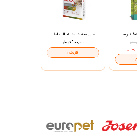
غذای خشک گربه فیدار مدل Adult وزن 10 کیلوگرم
غذای خشک گربه بالغ با طعم مرغ و برنج رفلکس Reflex Multi Color Chicken And Rice وزن 1 کیلوگرم
۹۰۰,۰۰۰ تومان
افزودن