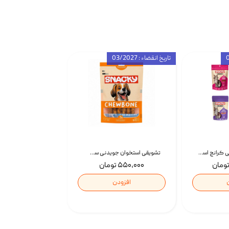
تاریخ انقضاء : 03/2027
تشویقی گربه درمانی کرانچ اسنکی با طعم میکس Snacky Crunch Cat Treats وزن 60 گرم بسته 4 عددی
تشویقی استخوان جویدنی سگ اسنکی کرانچی با طعم مرغ Snacky Crunchy Munchy وزن 100 گرم
۵۵۰,۰۰۰ تومان
افزودن