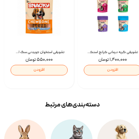
تشویقی گربه درمانی کرانچ اسنکی با طعم میکس Snacky Crunch Cat Treats وزن 60 گرم بسته 4 عددی
تشویقی استخوان جویدنی سگ اسنکی کرانچی با طعم مرغ Snacky Crunchy Munchy وزن 100 گرم
۱,۴۰۰,۰۰۰ تومان
۵۵۰,۰۰۰ تومان
افزودن
افزودن
دسته‌بندی‌‌های مرتبط