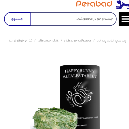
جستجو
پت شاپ آنلاین پت آباد
محصولات جوندگان
غذای جوندگان
غذای خرگوش
یونجه