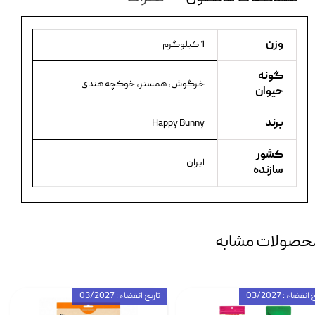
وزن
1 کیلوگرم
گونه
خرگوش، همستر، خوکچه هندی
حیوان
برند
Happy Bunny
کشور
ایران
سازنده
حصولات مشابه
انقضاء : 03/2027
تاریخ انقضاء : 03/2027