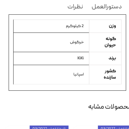
دستورالعمل
نظرات
وزن
2 کیلوگرم
گونه
خرگوش
حیوان
برند
KiKi
کشور
اسپانیا
سازنده
حصولات مشابه