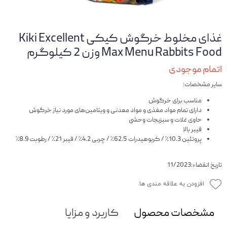
غذای مخلوط خرگوش کیکی Kiki Excellent
Max Menu Rabbits Food وزن 2 کیلوگرم
اتمام موجودی
سایر مشخصات:
مناسب برای خرگوش
دارای تمام مواد مغذی و مواد معدنی و ویتامین‌های مورد نیاز خرگوش
حاوی غلات و سبزیجات وحشی
فیبر بالا
پروتئین 10.3٪‌ / کربوهیدرات 62.5٪ / چربی 4.2٪ / فیبر 21٪ / رطوبت 8.9٪
تاریخ انقضاء:11/2023
افزودن به علاقه مندی ها
مشخصات محصول
کاربرد و مزایا