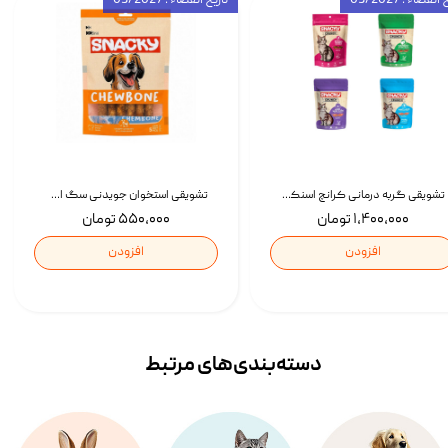
انقضاء : 03/2027
تاریخ انقضاء : 03/2027
تشویقی گربه درمانی کرانچ اسنکی با طعم میکس Snacky Crunch Cat Treats وزن 60 گرم بسته 4 عددی
تشویقی استخوان جویدنی سگ اسنکی کرانچی با طعم مرغ Snacky Crunchy Munchy وزن 100 گرم
۱,۴۰۰,۰۰۰ تومان
۵۵۰,۰۰۰ تومان
افزودن
افزودن
دسته‌بندی‌‌های مرتبط