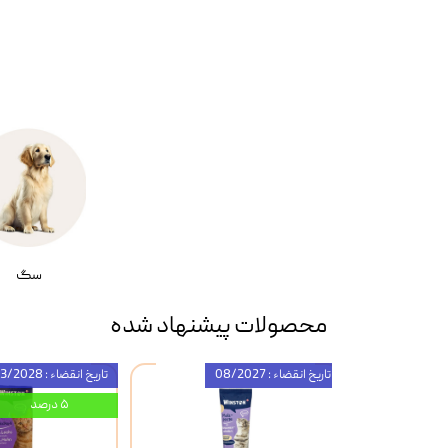
سگ
محصولات پیشنهاد شده
تاریخ انقضاء : 08/2027
تاریخ انقضاء : 03/2028
۵ درصد