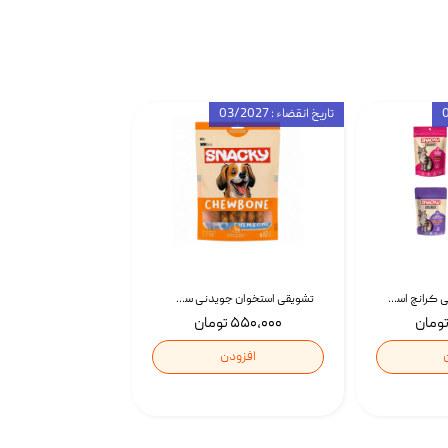
تاریخ انقضاء : 03/2027
تشویقی گربه درمانی کرانچ اسنکی با طعم میکس Snacky Crunch Cat Treats وزن 60 گرم بسته 4 عددی
تشویقی استخوان جویدنی سگ اسنکی کرانچی با طعم مرغ Snacky Crunchy Munchy وزن 100 گرم
۵۵۰,۰۰۰ تومان
افزودن