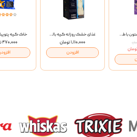
بستنی گربه وینستون با طعم مرغ و ماهی Winstone Chicken & Fish بسته 8 عددی
غذای خشک روزانه گربه بالغ مفید MoFeed Adult Daily Cat Food وزن 2 کیلوگرم
۱,۱۱۰,۰۰۰ تومان
۴۷۰,۰۰۰ تومان
افزودن
افزودن
ن