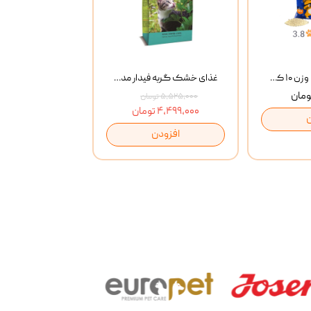
خاک گربه پتوپیا وزن ۱۰ کیلوگرم
غذای خشک گربه فیدار مدل Adult وزن 10 کیلوگرم
۵,۵۲۵,۰۰۰ تومان
۴,۴۹۹,۰۰۰ تومان
افزودن