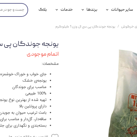
سایر حیوانات
برندها
خدمات
بلاگ
محصولات پرندگان
جوسرا
خدمات آنلاین دامپزشکی
ی خرگوش
یونجه جوندگان پی سی ال وزن 1 کیلوگرم
داری سگ
محصولات جوندگان
رویال کنین
خدمات دامپزشکی حضوری
یونجه جوندگان پی سی ال وز
گ
محصولات آبزیان
برند رفلکس(Reflex)
اتمام موجودی
هداشتی سگ
بیفار
مشخصات:
جرهای
جای خواب و خوراک خوشمزه
یونجه‌ی خشک
رولی
مناسب برای جوندگان
100% طبیعی
شایر
تهیه شده از بهترین نوع یون
دارای پروتئین بالا
گورمت
باعث ترغیب حیوان به جویدن 
ساقه‌دار، گل‌دار و مناسب برا
نیناپت
بسته‌‌بندی و نگهداری برای ج
وینستون