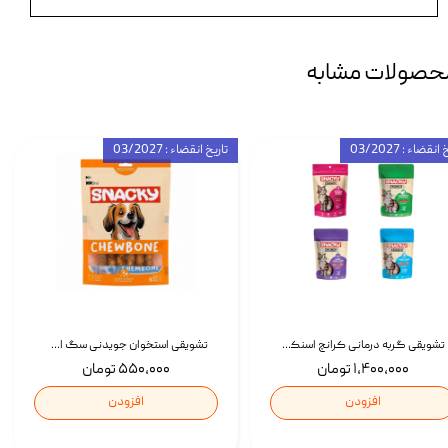
حصولات مشابه
انقضاء : 03/2027
تاریخ انقضاء : 03/2027
تشویقی گربه درمانی کرانچ اسنکی با طعم میکس Snacky Crunch Cat Treats وزن 60 گرم بسته 4 عددی
تشویقی استخوان جویدنی سگ اسنکی کرانچی با طعم مرغ Snacky Crunchy Munchy وزن 100 گرم
۱,۴۰۰,۰۰۰ تومان
۵۵۰,۰۰۰ تومان
افزودن
افزودن