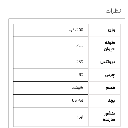
نظرات
وزن
200 گرم
گونه
سگ
حیوان
پروتئین
25%
چربی
8%
طعم
گوشت
برند
US Pet
کشور
ایران
سازنده