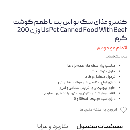
کنسرو غذای سگ یو اس پت با طعم گوشت
UsPet Canned Food With Beef وزن 200
گرم
اتمام موجودی
سایر مشخصات:
مناسب برای سگ های همه نژاد ها
حاوی گوشت گاو
فرمول متعادل و کامل
دارای انواع ویتامین ها و مواد معدنی لازم
حاوی بیوتین برای افزایش شادابی و انرژی
فاقد سویا، شکر، گلوتن و نگهدارنده های مصنوعی
دارای اسید فولیک، امگا3 و 6
افزودن به علاقه مندی ها
مشخصات محصول
کاربرد و مزایا