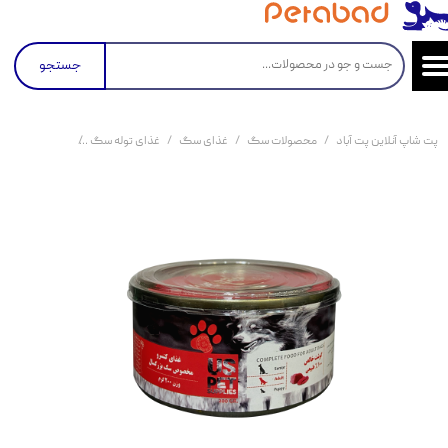
جستجو
پت شاپ آنلاین پت آباد
محصولات سگ
غذای سگ
غذای توله سگ
کنسرو غذای سگ یو اس پت با 