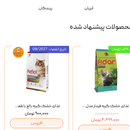
آبزیان
پرندگان
حصولات پیشنهاد شده
۱,۰ تومان
تاریخ انقضاء : 08/2027
غذای خشک گربه فیدار مدل Adult وزن 10 کیلوگرم
غذای خشک گربه بالغ با طعم مرغ و برنج رفلکس Reflex Multi Color Chicken And Rice وزن 1 کیلوگرم
۹۰۰,۰۰۰ تومان
۵,۵۲۵,۰۰۰ تومان
۴,۴۹۹,۰۰۰ تومان
افزودن
افزودن