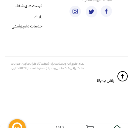
​شبکه های اجتماعی :
فرصت های شغلی
بلاگ
خدمات دامپزشکی
تمام حقوق اين وب‌سايت برای شرکت آبادگران فناوری حیوانات
خانگی (فروشگاه آنلاین پت آباد) محفوظ است. از ۱۳۹۹ تا کنون.
​​رفتن به بالا