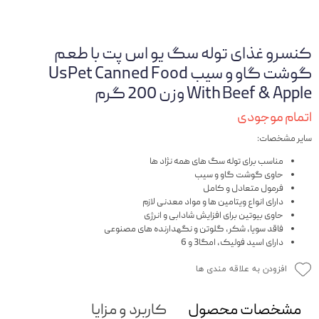
کنسرو غذای توله سگ یو اس پت با طعم
گوشت گاو و سیب UsPet Canned Food
With Beef & Apple وزن 200 گرم
اتمام موجودی
سایر مشخصات:
مناسب برای توله سگ های همه نژاد ها
حاوی گوشت گاو و سیب
فرمول متعادل و کامل
دارای انواع ویتامین ها و مواد معدنی لازم
حاوی بیوتین برای افزایش شادابی و انرژی
فاقد سویا، شکر، گلوتن و نگهدارنده های مصنوعی
دارای اسید فولیک، امگا3 و 6
افزودن به علاقه مندی ها
مشخصات محصول
کاربرد و مزایا