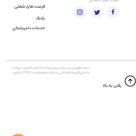
​شبکه های اجتماعی :
فرصت های شغلی
بلاگ
خدمات دامپزشکی
تمام حقوق اين وب‌سايت برای شرکت آبادگران فناوری حیوانات
خانگی (فروشگاه آنلاین پت آباد) محفوظ است. از ۱۳۹۹ تا کنون.
​​رفتن به بالا