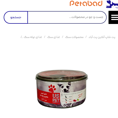
جستجو
پت شاپ آنلاین پت آباد
محصولات سگ
غذای سگ
غذای توله سگ
کنسرو غذای توله سگ یو اس 