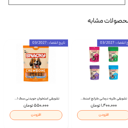
حصولات مشابه
انقضاء : 03/2027
تاریخ انقضاء : 03/2027
تشویقی گربه درمانی کرانچ اسنکی با طعم میکس Snacky Crunch Cat Treats وزن 60 گرم بسته 4 عددی
تشویقی استخوان جویدنی سگ اسنکی کرانچی با طعم مرغ Snacky Crunchy Munchy وزن 100 گرم
۱,۴۰۰,۰۰۰ تومان
۵۵۰,۰۰۰ تومان
افزودن
افزودن