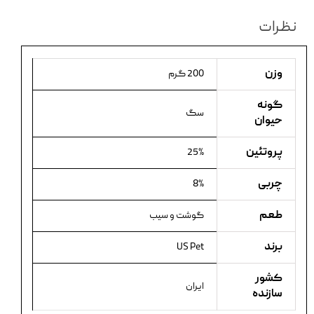
نظرات
وزن
200 گرم
گونه
سگ
حیوان
پروتئین
25%
چربی
8%
طعم
گوشت و سیب
برند
US Pet
کشور
ایران
سازنده