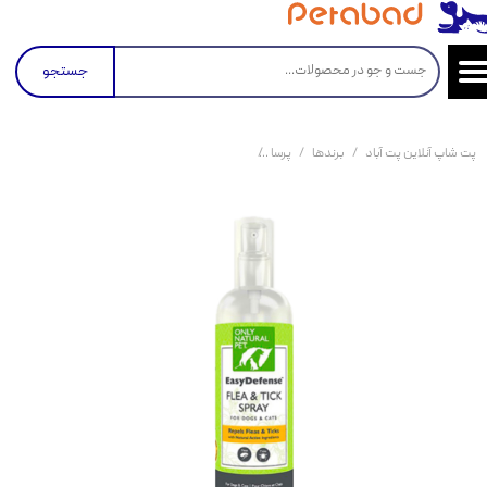
جستجو
پت شاپ آنلاین پت آباد
برندها
پرسا
اسپری ضد کک و کنه حیوانات ایزی دیفنس Easy Defense Flea & Tick Spray حجم 250 میلی لیتر