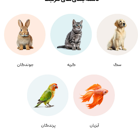
سگ
گربه
جوندگان
آبزیان
پرندگان