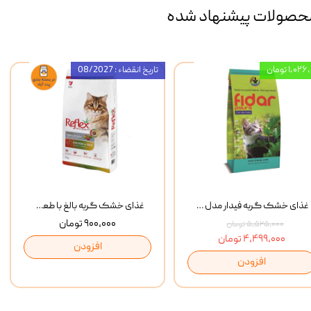
حصولات پیشنهاد شده
۱,۰ تومان
تاریخ انقضاء : 08/2027
غذای خشک گربه فیدار مدل Adult وزن 10 کیلوگرم
غذای خشک گربه بالغ با طعم مرغ و برنج رفلکس Reflex Multi Color Chicken And Rice وزن 1 کیلوگرم
۹۰۰,۰۰۰ تومان
۵,۵۲۵,۰۰۰ تومان
۴,۴۹۹,۰۰۰ تومان
افزودن
افزودن