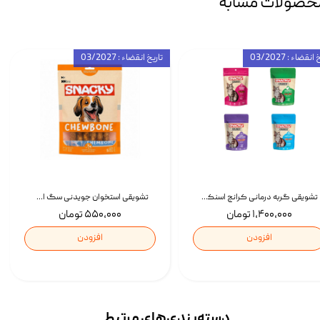
حصولات مشابه
انقضاء : 03/2027
تاریخ انقضاء : 03/2027
تشویقی گربه درمانی کرانچ اسنکی با طعم میکس Snacky Crunch Cat Treats وزن 60 گرم بسته 4 عددی
تشویقی استخوان جویدنی سگ اسنکی کرانچی با طعم مرغ Snacky Crunchy Munchy وزن 100 گرم
۱,۴۰۰,۰۰۰ تومان
۵۵۰,۰۰۰ تومان
افزودن
افزودن
دسته‌بندی‌‌های مرتبط