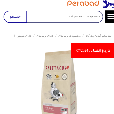
جستجو
پت شاپ آنلاین پت آباد
محصولات پرندگان
غذای پرندگان
غذای طوطی
خوراک سرلاکی مخصوص