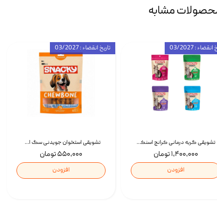
حصولات مشابه
انقضاء : 03/2027
تاریخ انقضاء : 03/2027
تشویقی گربه درمانی کرانچ اسنکی با طعم میکس Snacky Crunch Cat Treats وزن 60 گرم بسته 4 عددی
تشویقی استخوان جویدنی سگ اسنکی کرانچی با طعم مرغ Snacky Crunchy Munchy وزن 100 گرم
۱,۴۰۰,۰۰۰ تومان
۵۵۰,۰۰۰ تومان
افزودن
افزودن