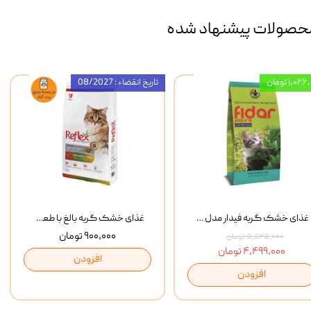
حصولات پیشنهاد شده
۱,۰ تومان
تاریخ انقضاء : 08/2027
غذای خشک گربه فیدار مدل Adult وزن 10 کیلوگرم
غذای خشک گربه بالغ با طعم مرغ و برنج رفلکس Reflex Multi Color Chicken And Rice وزن 1 کیلوگرم
۹۰۰,۰۰۰ تومان
۵,۵۲۵,۰۰۰ تومان
۴,۴۹۹,۰۰۰ تومان
افزودن
افزودن