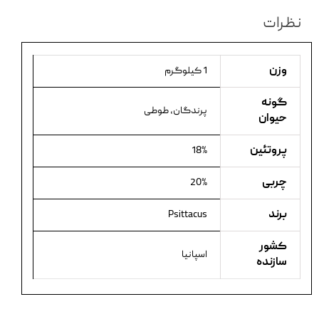
نظرات
وزن
1 کیلوگرم
گونه
پرندگان،‌ طوطی
حیوان
پروتئین
18%
چربی
20%
برند
Psittacus
کشور
اسپانیا
سازنده