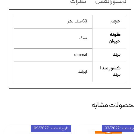
دستورالعمل
نظرات
حجم
60 میلی‌لیتر
گونه
سگ
حیوان
برند
oimmal
کشور مبدا
ایرلند
برند
حصولات مشابه
انقضاء : 03/2027
تاریخ انقضاء : 09/2027