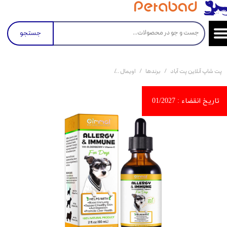
جستجو
پت شاپ آنلاین پت آباد
برندها
اویمال
قطره ضد آلرژی سگ اویمال Oimmal Allergy And Immune For Dogs حجم 60 میلی لیتر