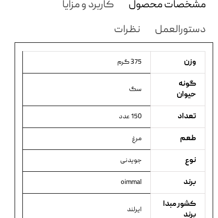
مشخصات محصول
کاربرد و مزایا
دستورالعمل
نظرات
وزن
375 گرم
گونه
سگ
حیوان
تعداد
150 عدد
طعم
مرغ
نوع
جویدنی
برند
oimmal
کشور مبدا
ایرلند
برند