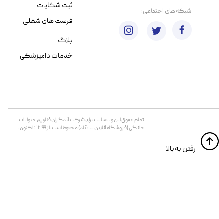
ثبت شکایات
​شبکه های اجتماعی :
فرصت های شغلی
بلاگ
خدمات دامپزشکی
تمام حقوق اين وب‌سايت برای شرکت آبادگران فناوری حیوانات
خانگی (فروشگاه آنلاین پت آباد) محفوظ است. از ۱۳۹۹ تا کنون.
​​رفتن به بالا