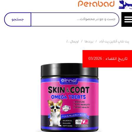
جستجو
پت شاپ آنلاین پت آباد
برندها
اویمال
تشویقی سگ جویدنی تقویت پوست و مو اویمال با طعم مرغ in And Coat Dog Chews With Chicken Flavor