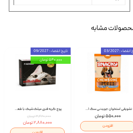
حصولات مشابه
انقضاء : 03/2027
تاریخ انقضاء : 09/2027
۵۴۰,۰۰۰ تومان
تشویقی استخوان جویدنی سگ اسنکی کرانچی با طعم مرغ Snacky Crunchy Munchy وزن 100 گرم
پوچ گربه فنبی میلک‌شیک با طعم مرغ Faenbei Cat Milk Shake Pouch بسته 12 عددی
۵۵۰,۰۰۰ تومان
۳,۴۲۰,۰۰۰ تومان
۲,۸۸۰,۰۰۰ تومان
افزودن
افزودن