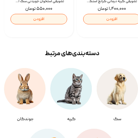
تشویقی گربه درمانی کرانچ اسنکی با طعم میکس Snacky Crunch Cat Treats وزن 60 گرم بسته 4 عددی
تشویقی استخوان جویدنی سگ اسنکی کرانچی با طعم مرغ Snacky Crunchy Munchy وزن 100 گرم
۱,۴۰۰,۰۰۰ تومان
۵۵۰,۰۰۰ تومان
افزودن
افزودن
دسته‌بندی‌‌های مرتبط
سگ
گربه
جوندگان