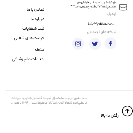
​​بزرگراه شهید سلیمانی، خیابان بنی
هاشم پلاک ۲۰۲ ، طبقه چهارم، واحد ۴۳
تماس با ما
​ایمیل :
درباره ما
info@petabad.com
ثبت شکایات
​شبکه های اجتماعی :
فرصت های شغلی
بلاگ
خدمات دامپزشکی
تمام حقوق اين وب‌سايت برای شرکت آبادگران فناوری حیوانات
خانگی (فروشگاه آنلاین پت آباد) محفوظ است. از ۱۳۹۹ تا کنون.
​​رفتن به بالا