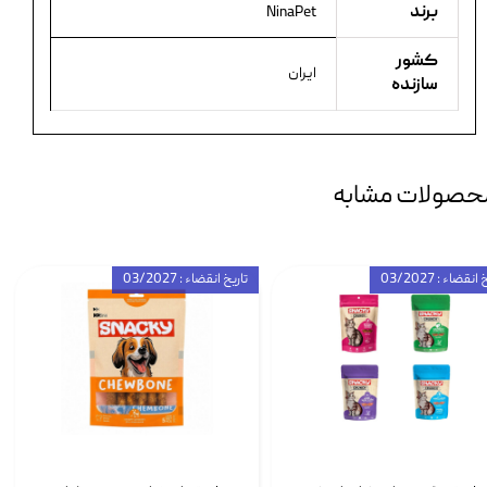
برند
NinaPet
کشور
ایران
سازنده
حصولات مشابه
انقضاء : 03/2027
تاریخ انقضاء : 03/2027