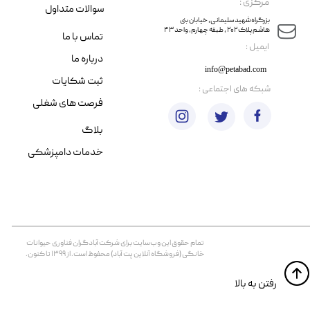
مرکزی :
سوالات متداول
​​بزرگراه شهید سلیمانی، خیابان بنی
هاشم پلاک ۲۰۲ ، طبقه چهارم، واحد ۴۳
تماس با ما
​ایمیل :
درباره ما
info@petabad.com
ثبت شکایات
​شبکه های اجتماعی :
فرصت های شغلی
بلاگ
خدمات دامپزشکی
تمام حقوق اين وب‌سايت برای شرکت آبادگران فناوری حیوانات
خانگی (فروشگاه آنلاین پت آباد) محفوظ است. از ۱۳۹۹ تا کنون.
​​رفتن به بالا