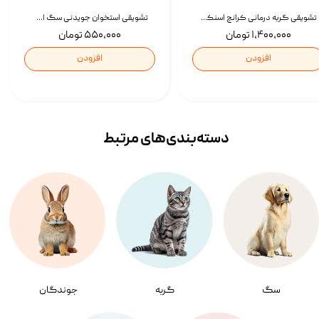
تشویقی گربه درمانی کرانچ اسنکی با طعم میکس Snacky Crunch Cat Treats وزن 60 گرم بسته 4 عددی
تشویقی استخوان جویدنی سگ اسنکی کرانچی با طعم مرغ Snacky Crunchy Munchy وزن 100 گرم
۱,۴۰۰,۰۰۰ تومان
۵۵۰,۰۰۰ تومان
افزودن
افزودن
دسته‌بندی‌‌های مرتبط
سگ
گربه
جوندگان