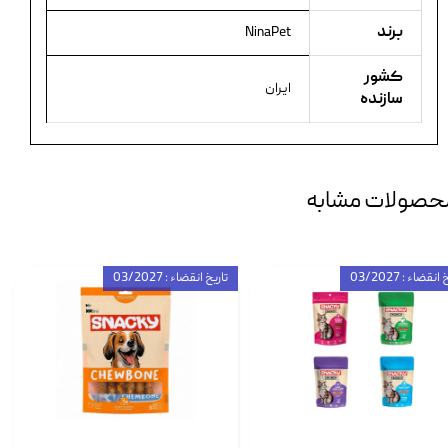
برند
NinaPet
کشور
ایران
سازنده
حصولات مشابه
انقضاء : 03/2027
تاریخ انقضاء : 03/2027