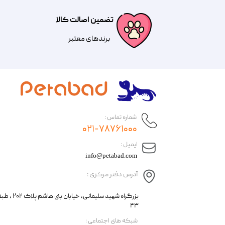
تضمین اصالت کالا
​​برندهای معتبر​​​​​​​
شماره تماس :
۰۲۱-۷۸۷۶۱۰۰۰
​ایمیل :
info@petabad.com
آدرس دفتر مرکزی :
​​بزرگراه شهید سل
۴۳
​شبکه های اجتماعی :