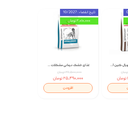
تاریخ انقضاء : 10/2027
۲,۰۱۰,۰۰۰ تومان
غذای خشک سگ رویال کنین Royal Canin Gastrointestinal وزن 7.5 کیلوگرم | پت استوک
غذای خشک درمانی مشکلات گوارشی سگ رویال کنین Royal Canin Hypoallergenic وزن 7 کیلوگرم | پت استوک
۲۷,۵۰۰,۰۰۰ تومان
۲۵,۴۹۰,۰۰۰ تومان
افزودن