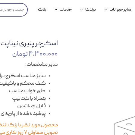
سایر حیوانات
برندها
خدمات
بلاگ
محصولات پرندگان
جوسرا
خدمات آنلاین دامپزشکی
داری سگ
محصولات جوندگان
رویال کنین
خدمات دامپزشکی حضوری
اسکرچر پنیری نیناپت
گ
محصولات آبزیان
برند رفلکس(Reflex)
۴,۳۰۰,۰۰۰ تومان
هداشتی سگ
بیفار
سایر مشخصات:
جرهای
سایز مناسب اسکرچ برای
کنف محکم و باکیفیت
رولی
جای خواب مناسب
شایر
همراه با کت‌نیپ
قابل جداشدن
گورمت
پوشیده شده از پارچه‌ی 
نیناپت
محصول مورد نظر با رنگ انتخا
وینستون
تحویل سفارش ۷ روز کاری می‌باشد.