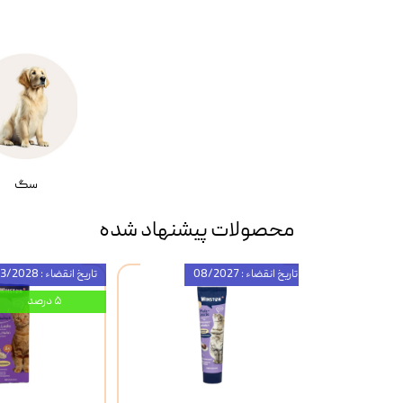
سگ
محصولات پیشنهاد شده
تاریخ انقضاء : 08/2027
تاریخ انقضاء : 03/2028
۵ درصد