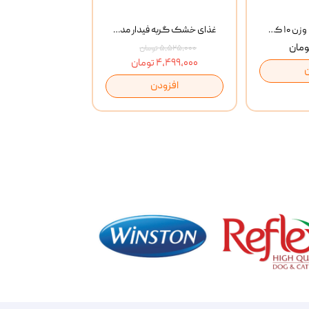
خاک گربه پتوپیا وزن ۱۰ کیلوگرم
غذای خشک گربه فیدار مدل Adult وزن 10 کیلوگرم
۵,۵۲۵,۰۰۰ تومان
۴,۴۹۹,۰۰۰ تومان
افزودن