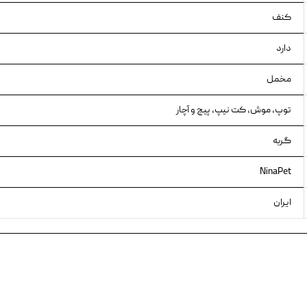
کنف
دارد
مخمل
توپ، موش، کت نیپ، پیچ و آچار
گربه
NinaPet
ایران