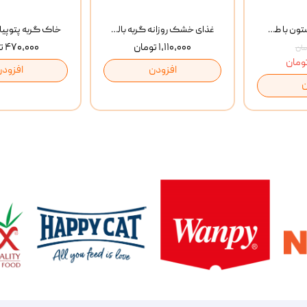
بستنی گربه وینستون با طعم مرغ و ماهی Winstone Chicken & Fish بسته 8 عددی
غذای خشک روزانه گربه بالغ مفید MoFeed Adult Daily Cat Food وزن 2 کیلوگرم
۱,۱۱۰,۰۰۰ تومان
۴۷۰,۰۰۰ تومان
افزودن
افزودن
ن