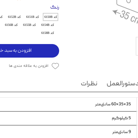
رنگ
ویسکاس
کد 6150B
کد 6151B
کد 6152B
کد 3B
ونپی
کد 6154B
کد 6155B
کد 6156B
کد 6158B
افزودن به سبد خر
افزودن به علاقه مندی ها
ستورالعمل
نظرات
35×35×60 سانتی‌متر
5 کیلوگرم
9 سانتی‌متر