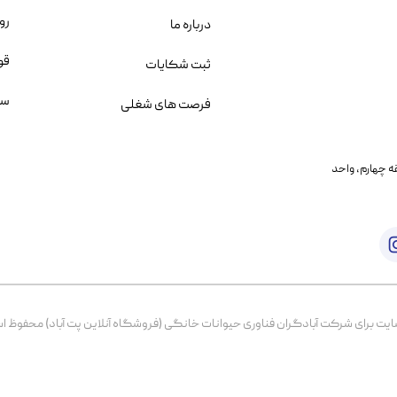
رو
درباره ما
قو
ثبت شکایات
سو
فرصت های شغلی
یمانی، خیابان بنی هاشم پلاک ۲۰۲ ، طبقه چهارم، واحد
برای شرکت آبادگران فناوری حیوانات خانگی (فروشگاه آنلاین پت آباد) محفوظ است. از ۱۳۹۹ تا