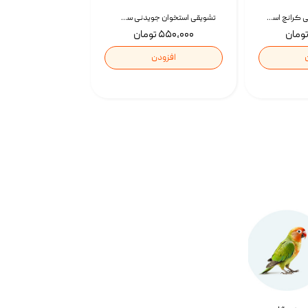
تشویقی گربه درمانی کرانچ اسنکی با طعم میکس Snacky Crunch Cat Treats وزن 60 گرم بسته 4 عددی
تشویقی استخوان جویدنی سگ اسنکی کرانچی با طعم مرغ Snacky Crunchy Munchy وزن 100 گرم
۵۵۰,۰۰۰ تومان
افزودن