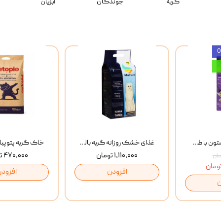
گربه
جوندگان
آبزیان
بستنی گربه وینستون با طعم مرغ و ماهی Winstone Chicken & Fish بسته 8 عددی
غذای خشک روزانه گربه بالغ مفید MoFeed Adult Daily Cat Food وزن 2 کیلوگرم
۱,۱۱۰,۰۰۰ تومان
۴۷۰,۰۰۰ تومان
افزودن
افزودن
ن