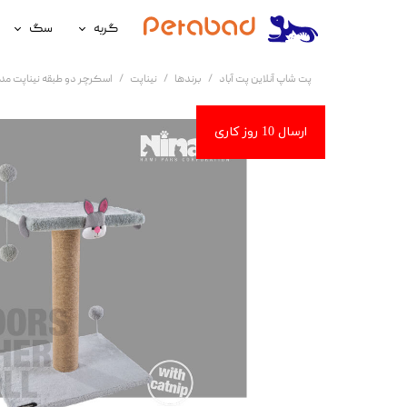
گربه
سگ
غذای گربه
غذای سگ
پت شاپ آنلاین پت آباد
برندها
نیناپت
اسکرچر دو طبقه نیناپت م
لوازم نگهداری گربه
لوازم نگه
سلامتی گربه
سلامتی س
آرایشی و بهداشتی گربه
آرایشی و ب