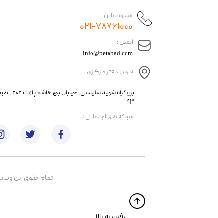
شماره تماس :
۰۲۱-۷۸۷۶۱۰۰۰
​ایمیل :
info@petabad.com
آدرس دفتر مرکزی :
​​بزرگراه شهید سل
۴۳
​شبکه های اجتماعی :
تمام حقوق اين وب‌سايت 
​​رفتن به بالا