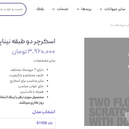
سایر حیوانات
برندها
خدمات
بلاگ
محصولات پرندگان
جوسرا
خدمات آنلاین دامپزشکی
دل عروسک دار
داری سگ
محصولات جوندگان
رویال کنین
خدمات دامپزشکی حضوری
اسکرچر دو طبقه نینا
گ
محصولات آبزیان
برند رفلکس(Reflex)
۳,۹۶۰,۰۰۰ تومان
هداشتی سگ
بیفار
سایر مشخصات:
جرهای
دارای 7 عروسک مختلف
کنف محکم و باکیفیت
رولی
سایز مناسب برای اسکرچ
جای خواب مناسب
شایر
همراه با کت‌نیپ
گورمت
روز کاری میباشد.
انتخاب مدل
نیناپت
کد 6110B
وینستون