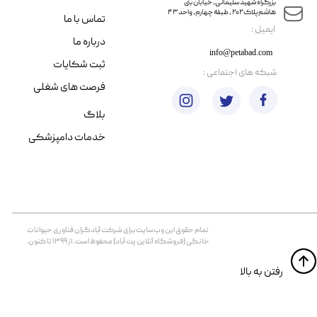
​​بزرگراه شهید سلیمانی، خیابان بنی
هاشم پلاک ۲۰۲ ، طبقه چهارم، واحد ۴۳
تماس با ما
​ایمیل :
درباره ما
info@petabad.com
ثبت شکایات
​شبکه های اجتماعی :
فرصت های شغلی
بلاگ
خدمات دامپزشکی
تمام حقوق اين وب‌سايت برای شرکت آبادگران فناوری حیوانات
خانگی (فروشگاه آنلاین پت آباد) محفوظ است. از ۱۳۹۹ تا کنون.
​​رفتن به بالا