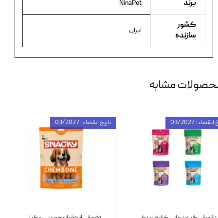
برند
NinaPet
کشور
ایران
سازنده
حصولات مشابه
انقضاء : 03/2027
تاریخ انقضاء : 03/2027
تشویقی گربه درمانی کرانچ اسنکی با طعم میکس Snacky Crunch Cat Treats وزن 60 گرم بسته 4 عددی
تشویقی استخوان جویدنی سگ اسنکی کرانچی با طعم مرغ Snacky Crunchy Munchy وزن 100 گرم