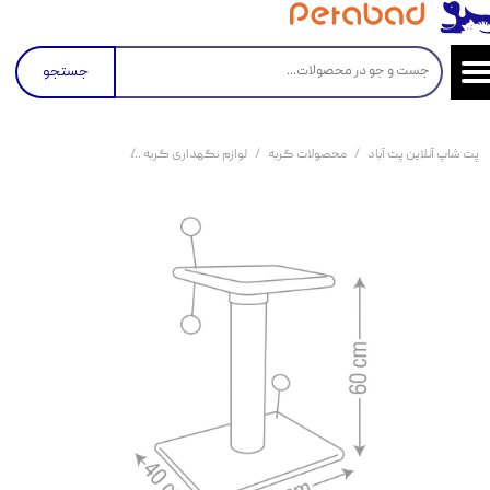
جستجو
پت شاپ آنلاین پت آباد
محصولات گربه
لوازم نگهداری گربه
اسکرچر و درخت گربه