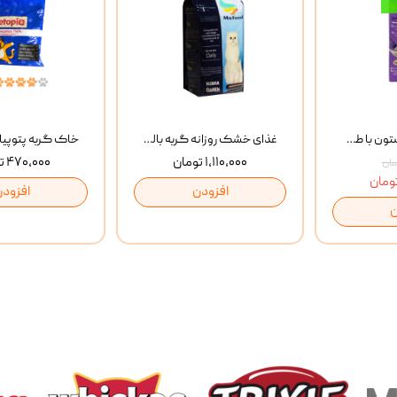
بستنی گربه وینستون با طعم مرغ و ماهی Winstone Chicken & Fish بسته 8 عددی
غذای خشک روزانه گربه بالغ مفید MoFeed Adult Daily Cat Food وزن 2 کیلوگرم
۱,۱۱۰,۰۰۰ تومان
۴۷۰,۰۰۰ تومان
افزودن
افزودن
ن