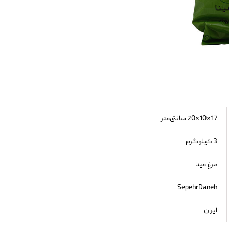
ویسکاس
ونپی
17×10×20 سانتی‌متر
3 کیلوگرم
مرغ مینا
SepehrDaneh
ایران