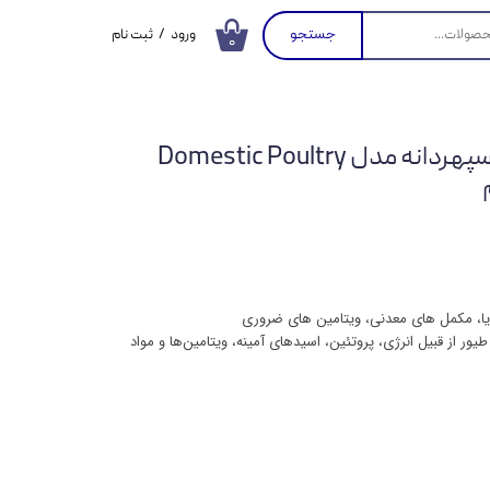
جستجو
ورود
/
ثبت نام
۰
حساب کاربری من
تغییر گذر واژه
غذای خشک مرغ مینا سپهردانه مدل Domestic Poultry
سفارشات
خروج از حساب
کاربری
یا، مکمل های معدنی، ویتامین های ضروری
ور از قبیل انرژی، پروتئین، اسیدهای آمینه، ویتامین‌ها و مواد