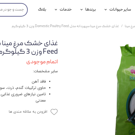
سایر حیوانات
برندها
خدمات
بلاگ
محصولات پرندگان
جوسرا
خدمات آنلاین دامپزشکی
رغ مینا
غذای خشک مرغ مینا سپهردانه مدل Domestic Poultry Feed وزن 3 گیلوگرم
داری سگ
محصولات جوندگان
رویال کنین
خدمات دامپزشکی حضوری
گ
محصولات آبزیان
برند رفلکس(Reflex)
Feed وزن 3 گیلوگرم
هداشتی سگ
بیفار
اتمام موجودی
سایر مشخصات:
جرهای
فاقد آهن
رولی
حاوی ترکیبات گندم، ذرت، سو
تامین نیازهای ضروری غذایی طی
شایر
معدنی
گورمت
افزودن به علاقه مندی ها
نیناپت
وینستون