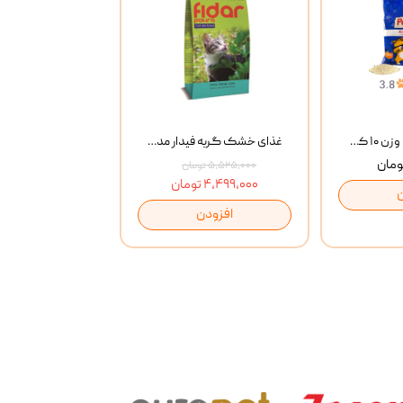
خاک گربه پتوپیا وزن ۱۰ کیلوگرم
غذای خشک گربه فیدار مدل Adult وزن 10 کیلوگرم
۵,۵۲۵,۰۰۰ تومان
۴,۴۹۹,۰۰۰ تومان
افزودن