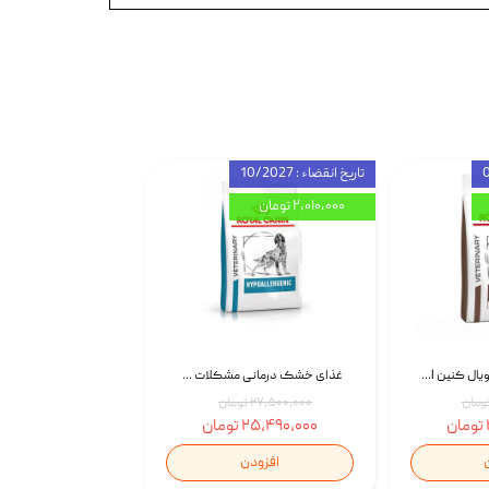
تاریخ انقضاء : 10/2027
۲,۰۱۰,۰۰۰ تومان
غذای خشک سگ رویال کنین Royal Canin Gastrointestinal وزن 7.5 کیلوگرم | پت استوک
غذای خشک درمانی مشکلات گوارشی سگ رویال کنین Royal Canin Hypoallergenic وزن 7 کیلوگرم | پت استوک
۲۷,۵۰۰,۰۰۰ تومان
۲۵,۴۹۰,۰۰۰ تومان
افزودن