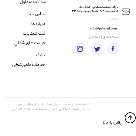
سوالات متداول
​​بزرگراه شهید سلیمانی، خیابان بنی
هاشم پلاک ۲۰۲ ، طبقه چهارم، واحد ۴۳
تماس با ما
​ایمیل :
درباره ما
info@petabad.com
ثبت شکایات
​شبکه های اجتماعی :
فرصت های شغلی
بلاگ
خدمات دامپزشکی
تمام حقوق اين وب‌سايت برای شرکت آبادگران فناوری حیوانات
خانگی (فروشگاه آنلاین پت آباد) محفوظ است. از ۱۳۹۹ تا کنون.
​​رفتن به بالا