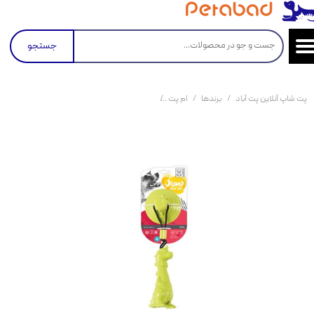
جستجو
پت شاپ آنلاین پت آباد
برندها
ام پت
اسباب بازی مخزن دار چسبنده داینو ام پت M-Pets Jump Dog Toys with Suction Cup Dino