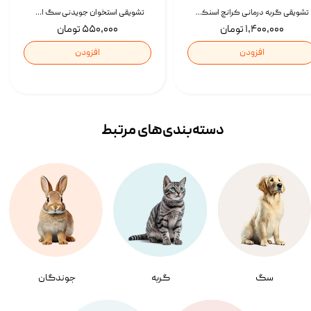
تشویقی گربه درمانی کرانچ اسنکی با طعم میکس Snacky Crunch Cat Treats وزن 60 گرم بسته 4 عددی
تشویقی استخوان جویدنی سگ اسنکی کرانچی با طعم مرغ Snacky Crunchy Munchy وزن 100 گرم
۱,۴۰۰,۰۰۰ تومان
۵۵۰,۰۰۰ تومان
افزودن
افزودن
دسته‌بندی‌‌های مرتبط
سگ
گربه
جوندگان