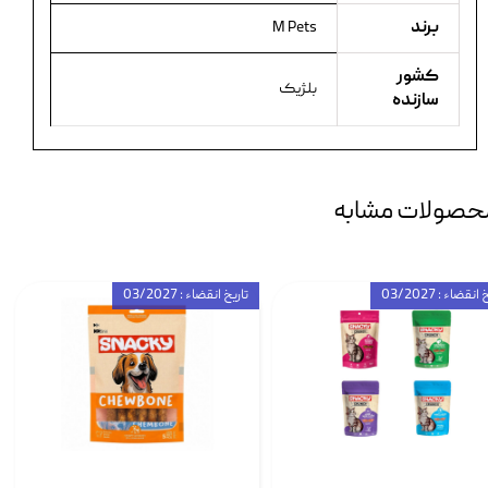
برند
M Pets
کشور
بلژیک
سازنده
حصولات مشابه
انقضاء : 03/2027
تاریخ انقضاء : 03/2027