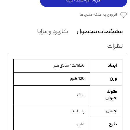
افزودن به سبد خرید
افزودن به علاقه مندی ها
مشخصات محصول
کاربرد و مزایا
نظرات
ابعاد
42x13x6 سانتی متر
وزن
120 گرم
گونه
سگ
حیوان
جنس
پلی استر
طرح
داینو