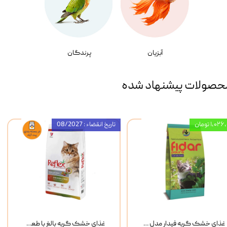
آبزیان
پرندگان
حصولات پیشنهاد شده
۱,۰ تومان
تاریخ انقضاء : 08/2027
غذای خشک گربه فیدار مدل Adult وزن 10 کیلوگرم
غذای خشک گربه بالغ با طعم مرغ و برنج رفلکس Reflex Multi Color Chicken And Rice وزن 1 کیلوگرم