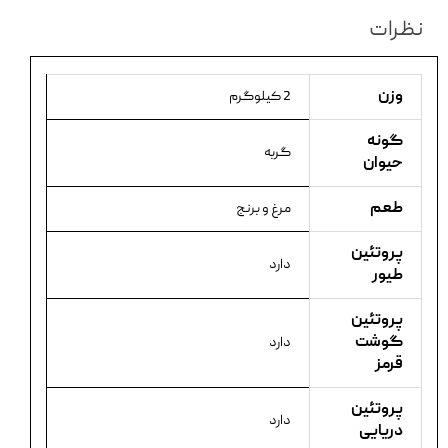
نظرات
وزن
2 کیلوگرم
گونه
گربه
حیوان
طعم
مرغ و برنج
پروتئین
دارد
طیور
پروتئین
گوشت
دارد
قرمز
پروتئین
دارد
دریایی