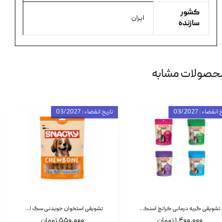
کشور
ایران
سازنده
حصولات مشابه
انقضاء : 03/2027
تاریخ انقضاء : 03/2027
تشویقی گربه درمانی کرانچ اسنکی با طعم میکس Snacky Crunch Cat Treats وزن 60 گرم بسته 4 عددی
تشویقی استخوان جویدنی سگ اسنکی کرانچی با طعم مرغ Snacky Crunchy Munchy وزن 100 گرم
۱,۴۰۰,۰۰۰ تومان
۵۵۰,۰۰۰ تومان