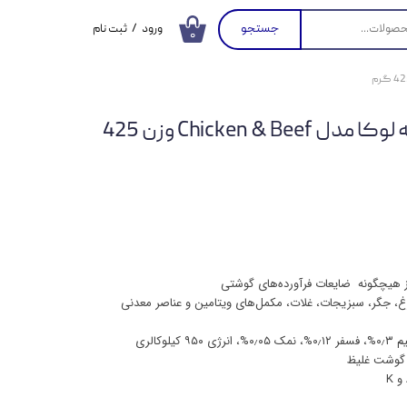
جستجو
ورود
/
ثبت نام
۰
حساب کاربری من
تغییر گذر واژه
کنسرو غذای بچه گربه لوکا مدل Chicken & Beef وزن 425
سفارشات
خروج از حساب
کاربری
 جگر، سبزیجات، غلات، مکمل‌های ویتامین و عناصر معدنی
 گوشت غلیظ