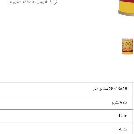
افزودن به علاقه مندی ها
ویسکاس
ونپی
28×13×28 سانتی‌متر
425 گرم
Pate
گربه