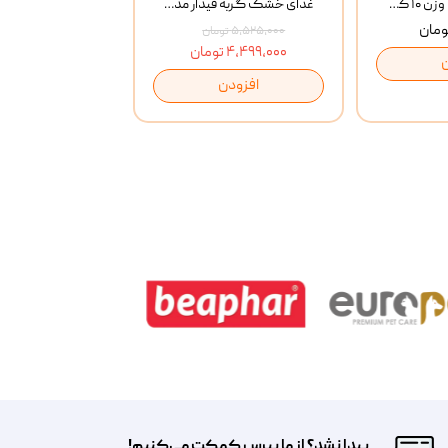
خاک گربه پتوپیا وزن ۱۰ کیلوگرم
غذای خشک گربه فیدار مدل Adult وزن 10 کیلوگرم
۵,۵۲۵,۰۰۰ تومان
۴,۴۹۹,۰۰۰ تومان
افزودن
پیدا نشد؟ از ما بپرس کمکت می‌کنیم!