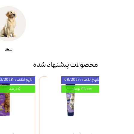
سگ
محصولات پیشنهاد شده
تاریخ انقضاء : 08/2027
تاریخ انقضاء : 03/2028
۳۱۱,۰۰۰ تومان
۵ درصد