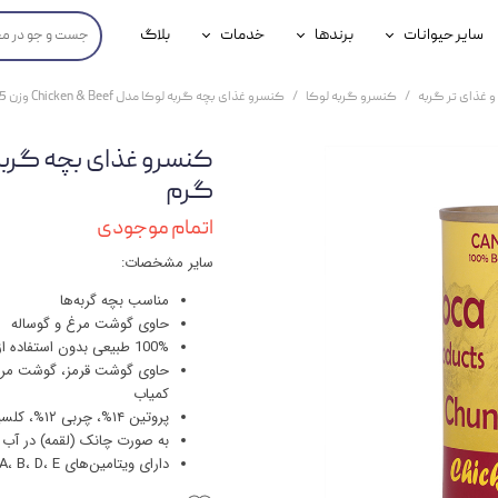
سایر حیوانات
برندها
خدمات
بلاگ
محصولات پرندگان
جوسرا
خدمات آنلاین دامپزشکی
و غذای تر گربه
کنسرو گربه لوکا
کنسرو غذای بچه گربه لوکا مدل Chicken & Beef وزن 425 گرم
داری سگ
محصولات جوندگان
رویال کنین
خدمات دامپزشکی حضوری
گ
محصولات آبزیان
برند رفلکس(Reflex)
گرم
هداشتی سگ
بیفار
اتمام موجودی
سایر مشخصات:
جرهای
مناسب بچه گربه‌ها
رولی
حاوی گوشت مرغ و گوساله
100% طبیعی بدون استفاده از هیچگونه ضایعات فرآورده‌های گوشتی
شایر
حاوی گوشت قرمز، گوشت مرغ،
کمیاب
گورمت
پروتین ۱۴%، چربی ۱۲%، کلسیم ۰٫۳%، فسفر ۰٫۱۲%، نمک ۰٫۰۵%، انرژی ۹۵۰ کیلوکالری
به صورت چانک (لقمه) در آب
نیناپت
دارای ویتامین‌های A، B، D، E و K
وینستون