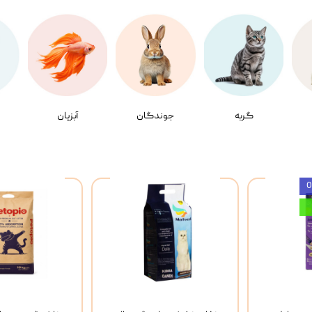
گربه
جوندگان
آبزیان