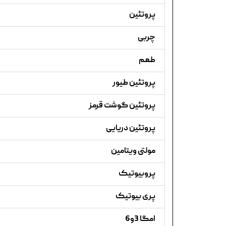
پروتئین
چربی
طعم
پروتئین طیور
پروتئین گوشت قرمز
پروتئین دریایی
مولتی ویتامین
پروبیوتیک
پری بیوتیک
امگا 3و6