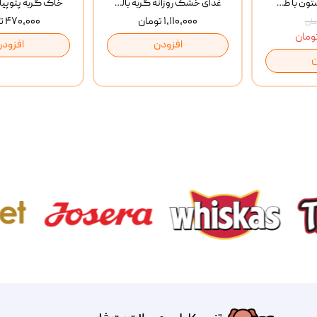
بستنی گربه وینستون با طعم مرغ و ماهی Winstone Chicken & Fish بسته 8 عددی
غذای خشک روزانه گربه بالغ مفید MoFeed Adult Daily Cat Food وزن 2 کیلوگرم
۱,۱۱۰,۰۰۰ تومان
۴۷۰,۰۰۰ تومان
افزودن
افزودن
ن