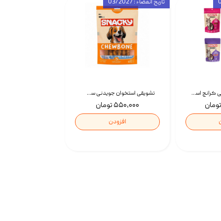
تاریخ انقضاء : 03/2027
تشویقی گربه درمانی کرانچ اسنکی با طعم میکس Snacky Crunch Cat Treats وزن 60 گرم بسته 4 عددی
تشویقی استخوان جویدنی سگ اسنکی کرانچی با طعم مرغ Snacky Crunchy Munchy وزن 100 گرم
۵۵۰,۰۰۰ تومان
افزودن