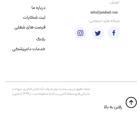
​ایمیل :
درباره ما
info@petabad.com
ثبت شکایات
​شبکه های اجتماعی :
فرصت های شغلی
بلاگ
خدمات دامپزشکی
تمام حقوق اين وب‌سايت برای شرکت آبادگران فناوری حیوانات
خانگی (فروشگاه آنلاین پت آباد) محفوظ است. از ۱۳۹۹ تا کنون.
​​رفتن به بالا