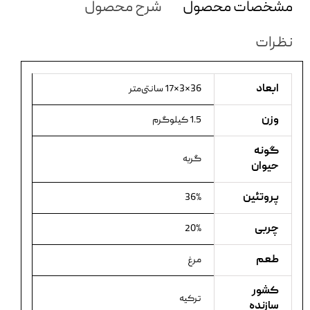
مشخصات محصول
شرح محصول
نظرات
ابعاد
36×3×17 سانتی‌متر
وزن
1.5 کیلوگرم
گونه
گربه
حیوان
پروتئین
36%
چربی
20%
طعم
مرغ
کشور
ترکیه
سازنده