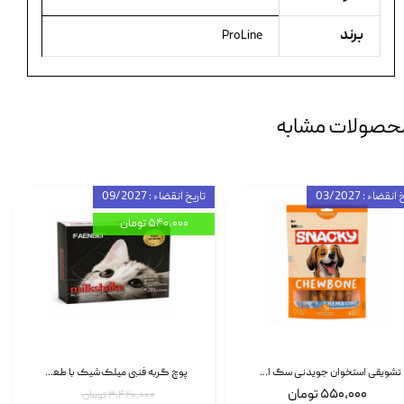
برند
ProLine
حصولات مشابه
انقضاء : 03/2027
تاریخ انقضاء : 09/2027
۵۴۰,۰۰۰ تومان
تشویقی استخوان جویدنی سگ اسنکی کرانچی با طعم مرغ Snacky Crunchy Munchy وزن 100 گرم
پوچ گربه فنبی میلک‌شیک با طعم مرغ Faenbei Cat Milk Shake Pouch بسته 12 عددی
۵۵۰,۰۰۰ تومان
۳,۴۲۰,۰۰۰ تومان