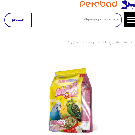
جستجو
پت شاپ آنلاین پت آباد
برندها
کیکی
غذای کامل مرغ عشق کیکی Kiki Excellent Max Menu Budgies Food وزن 500 گرم