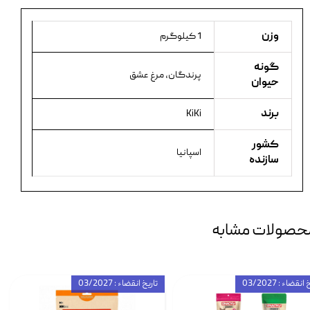
وزن
1 کیلوگرم
گونه
پرندگان، مرغ عشق
حیوان
برند
KiKi
کشور
اسپانیا
سازنده
حصولات مشابه
انقضاء : 03/2027
تاریخ انقضاء : 03/2027