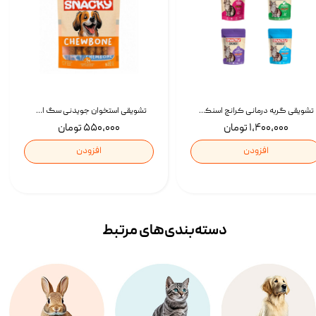
تشویقی گربه درمانی کرانچ اسنکی با طعم میکس Snacky Crunch Cat Treats وزن 60 گرم بسته 4 عددی
تشویقی استخوان جویدنی سگ اسنکی کرانچی با طعم مرغ Snacky Crunchy Munchy وزن 100 گرم
۱,۴۰۰,۰۰۰ تومان
۵۵۰,۰۰۰ تومان
افزودن
افزودن
دسته‌بندی‌‌های مرتبط