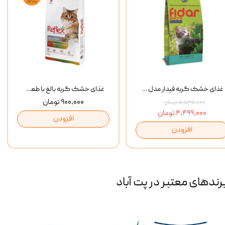
غذای خشک گربه فیدار مدل Adult وزن 10 کیلوگرم
غذای خشک گربه بالغ با طعم مرغ و برنج رفلکس Reflex Multi Color Chicken And Rice وزن 1 کیلوگرم
۹۰۰,۰۰۰ تومان
۵,۵۲۵,۰۰۰ تومان
۴,۴۹۹,۰۰۰ تومان
افزودن
افزودن
رند‌های معتبر در پت آباد