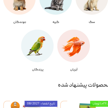
سگ
گربه
جوندگان
آبزیان
پرندگان
حصولات پیشنهاد شده
۱,۰ تومان
تاریخ انقضاء : 08/2027