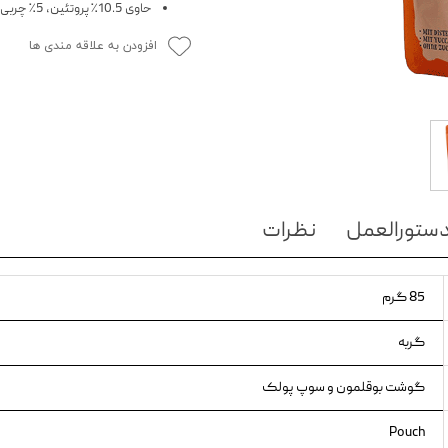
حاوی 10.5٪ پروتئین، 5٪ چربی، 0.8٪ فیبر، ۲.۲٪ خاکستر و ۸0.۵٪ رطوبت
ویسکاس
افزودن به علاقه مندی ها
ونپی
ستورالعمل
نظرات
85 گرم
گربه
گوشت بوقلمون و سوپ پولک
Pouch