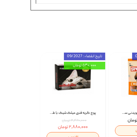
تاریخ انقضاء : 09/2027
۵۴۰,۰۰۰ تومان
تشویقی استخوان جویدنی سگ اسنکی کرانچی با طعم مرغ Snacky Crunchy Munchy وزن 100 گرم
پوچ گربه فنبی میلک‌شیک با طعم مرغ Faenbei Cat Milk Shake Pouch بسته 12 عددی
۳,۴۲۰,۰۰۰ تومان
۲,۸۸۰,۰۰۰ تومان