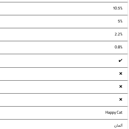
10.5%
5%
2.2%
0.8%
✔️
❌
❌
❌
Happy Cat
آلمان