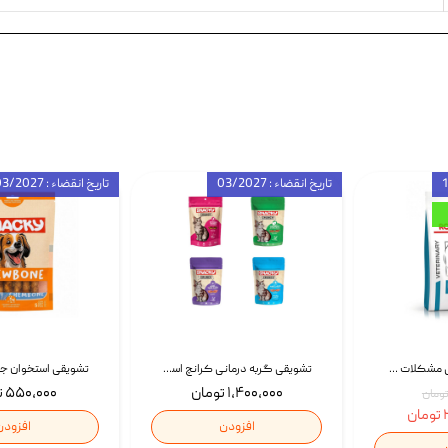
تاریخ انقضاء : 03/2027
تاریخ انقضاء : 03/2027
غذای خشک درمانی مشکلات گوارشی سگ رویال کنین Royal Canin Hypoallergenic وزن 7 کیلوگرم | پت استوک
تشویقی گربه درمانی کرانچ اسنکی با طعم میکس Snacky Crunch Cat Treats وزن 60 گرم بسته 4 عددی
۱,۴۰۰,۰۰۰ تومان
۵۵۰,۰۰۰ تومان
ن
افزودن
افزودن