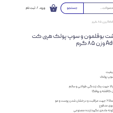
جستجو
ورود
/
ثبت نام
۰
حساب کاربری من
تغییر گذر واژه
شت بوقلمون و سوپ پولک هپی کت
سفارشات
 گرم
خروج از حساب
کاربری
اکیفیت
سوپ پولک
 بالا جهت یک زندگی طولانی و سالم
ن کافشه و یوفگا
وی مدفوع
نه ماده‌ی نگهدارنده مصنوعی