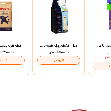
بستنی گربه وینستون با طعم مرغ و ماهی Winstone Chicken & Fish بسته 8 عددی
غذای خشک روزانه گربه بالغ مفید MoFeed Adult Daily Cat Food وزن 2 کیلوگرم
۱,۱۱۰,۰۰۰ تومان
۴۷۰,۰۰۰ تومان
افزودن
افزودن
ن