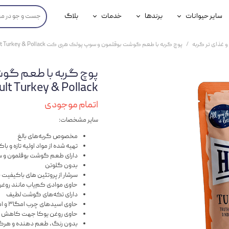
سایر حیوانات
برندها
خدمات
بلاگ
محصولات پرندگان
جوسرا
خدمات آنلاین دامپزشکی
و غذای تر گربه
پوچ گربه با طعم گوشت بوقلمون و سوپ پولک هپی کت Adult Turkey & Pollack وزن ۸۵ گرم
داری سگ
محصولات جوندگان
رویال کنین
خدمات دامپزشکی حضوری
پوچ گربه با طعم گو
گ
محصولات آبزیان
برند رفلکس(Reflex)
Adult Turkey & Pollack وزن ۸۵
هداشتی سگ
بیفار
اتمام موجودی
سایر مشخصات:
جرهای
مخصوص گربه‌های بالغ
رولی
تهیه شده از مواد اولیه تازه و ب
دارای طعم گوشت بوقلمون و 
شایر
بدون گلوتن
سرشار از پروتئین های باکیفیت
گورمت
حاوی موادی کم‌یاب مانند روغ
دارای تکه‌های گوشت لطیف
نیناپت
حاوی اسیدهای چرب امگا۳ و امگا۶ جهت مراقبت و درخشان شدن پوست و مو
حاوی روغن یوکا جهت کاهش ب
وینستون
بدون رنگ، طعم دهنده و هرگو