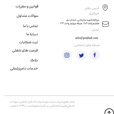
قوانین و مقررات
آدرس دفتر
مرکزی :
سوالات متداول
​​بزرگراه شهید سلیمانی، خیابان بنی
هاشم پلاک ۲۰۲ ، طبقه چهارم، واحد ۴۳
تماس با ما
​ایمیل :
درباره ما
info@petabad.com
ثبت شکایات
​شبکه های اجتماعی :
فرصت های شغلی
بلاگ
خدمات دامپزشکی
تمام حقوق اين وب‌سايت برای شرکت آبادگران فناوری حیوانات
خانگی (فروشگاه آنلاین پت آباد) محفوظ است. از ۱۳۹۹ تا کنون.