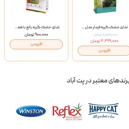
غذای خشک گربه فیدار مدل Adult وزن 10 کیلوگرم
غذای خشک گربه بالغ با طعم مرغ و برنج رفلکس Reflex Multi Color Chicken And Rice وزن 1 کیلوگرم
۹۰۰,۰۰۰ تومان
۵,۵۲۵,۰۰۰ تومان
۴,۴۹۹,۰۰۰ تومان
افزودن
افزودن
رند‌های معتبر در پت آباد