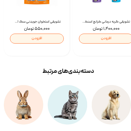
تشویقی گربه درمانی کرانچ اسنکی با طعم میکس Snacky Crunch Cat Treats وزن 60 گرم بسته 4 عددی
تشویقی استخوان جویدنی سگ اسنکی کرانچی با طعم مرغ Snacky Crunchy Munchy وزن 100 گرم
۱,۴۰۰,۰۰۰ تومان
۵۵۰,۰۰۰ تومان
افزودن
افزودن
دسته‌بندی‌‌های مرتبط