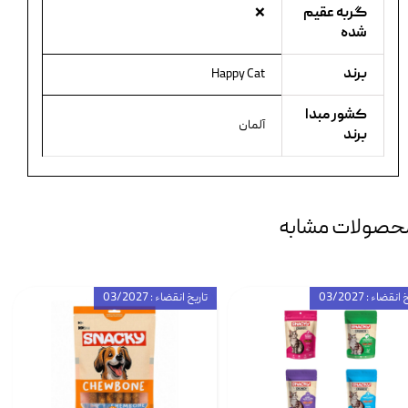
گربه عقیم
❌
شده
برند
Happy Cat
کشور مبدا
آلمان
برند
حصولات مشابه
انقضاء : 03/2027
تاریخ انقضاء : 03/2027