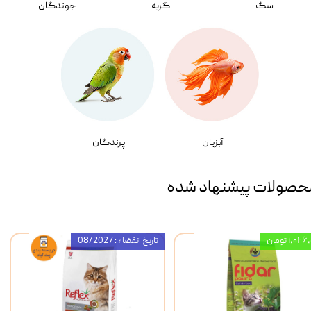
سگ
گربه
جوندگان
آبزیان
پرندگان
حصولات پیشنهاد شده
۱,۰ تومان
تاریخ انقضاء : 08/2027