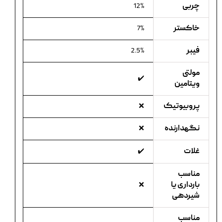
چربی
12%
خاکستر
7%
فیبر
2.5%
مولتی
✔️
ویتامین
پروبیوتیک
❌
نگهدارنده
❌
غلات
✔️
مناسب
بارداری یا
❌
شیردهی
مناسب