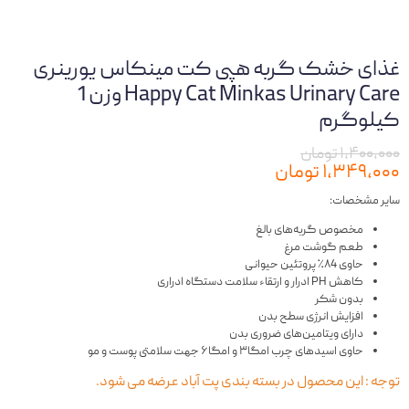
غذای خشک گربه هپی کت مینکاس یورینری
Happy Cat Minkas Urinary Care وزن 1
کیلوگرم
۱,۴۰۰,۰۰۰ تومان
۱,۳۴۹,۰۰۰ تومان
سایر مشخصات:
مخصوص گربه‌های بالغ
طعم گوشت مرغ
حاوی ۸4٪ پروتئین حیوانی
کاهش PH ادرار و ارتقاء سلامت دستگاه ادراری
بدون شکر
افزایش انرژی سطح بدن
دارای ویتامین‌های ضروری بدن
حاوی اسیدهای چرب امگا۳ و امگا۶ جهت سلامتی پوست و مو
توجه : این محصول در بسته بندی پت آباد عرضه می شود.