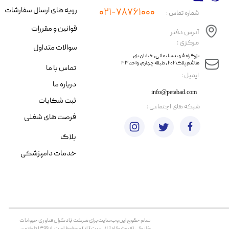
رویه های ارسال سفارشات
۰۲۱-۷۸۷۶۱۰۰۰
شماره تماس :
قوانین و مقررات
آدرس دفتر
مرکزی :
سوالات متداول
​​بزرگراه شهید سلیمانی، خیابان بنی
هاشم پلاک ۲۰۲ ، طبقه چهارم، واحد ۴۳
تماس با ما
​ایمیل :
درباره ما
info@petabad.com
ثبت شکایات
​شبکه های اجتماعی :
فرصت های شغلی
بلاگ
خدمات دامپزشکی
تمام حقوق اين وب‌سايت برای شرکت آبادگران فناوری حیوانات
خانگی (فروشگاه آنلاین پت آباد) محفوظ است. از ۱۳۹۹ تا کنون.