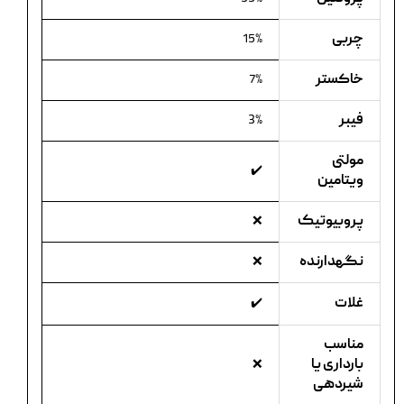
چربی
15%
خاکستر
7%
فیبر
3%
مولتی
✔️
ویتامین
پروبیوتیک
❌
نگهدارنده
❌
غلات
✔️
مناسب
بارداری یا
❌
شیردهی