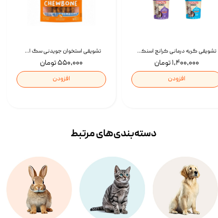
تشویقی گربه درمانی کرانچ اسنکی با طعم میکس Snacky Crunch Cat Treats وزن 60 گرم بسته 4 عددی
تشویقی استخوان جویدنی سگ اسنکی کرانچی با طعم مرغ Snacky Crunchy Munchy وزن 100 گرم
۱,۴۰۰,۰۰۰ تومان
۵۵۰,۰۰۰ تومان
افزودن
افزودن
دسته‌بندی‌‌های مرتبط