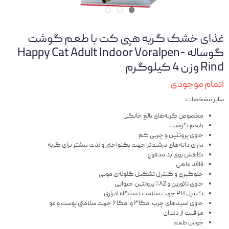
غذای خشک گربه هپی کت با طعم گوشت
گوساله Happy Cat Adult Indoor Voralpen-
Rind وزن 4 کیلوگرم
اتمام موجودی
سایر مشخصات:
مخصوص گربه‌های بالغ خانگی
طعم گوشت
حاوی پروتئین و چربی کم
دارای دانه‌های درشت‌تر جهت یکنواختی و لذت بیشتر برای گربه
کاهش بوی بد مدفوع
فاقد ماهی
جلوگیری و کنترل تشکیل گلوله‌ی مویی
حاوی تائورین و ۸2٪ پروتئین حیوانی
کنترل PH جهت سلامت دستگاه ادراری
حاوی اسیدهای چرب امگا۳ و امگا۶ جهت سلامتی پوست و مو
مراقبت از دندان
خوش طعم