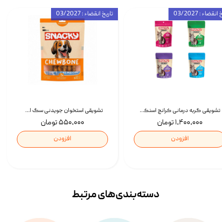
انقضاء : 03/2027
تاریخ انقضاء : 03/2027
تشویقی گربه درمانی کرانچ اسنکی با طعم میکس Snacky Crunch Cat Treats وزن 60 گرم بسته 4 عددی
تشویقی استخوان جویدنی سگ اسنکی کرانچی با طعم مرغ Snacky Crunchy Munchy وزن 100 گرم
۱,۴۰۰,۰۰۰ تومان
۵۵۰,۰۰۰ تومان
افزودن
افزودن
دسته‌بندی‌‌های مرتبط