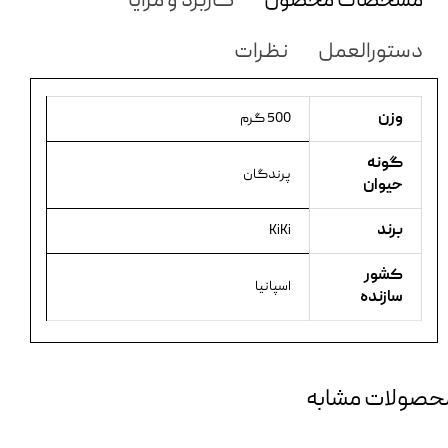
مشخصات محصول
کاربرد و مزایا
دستورالعمل
نظرات
وزن
500 گرم
گونه
پرندگان
حیوان
برند
KiKi
کشور
اسپانیا
سازنده
حصولات مشابه