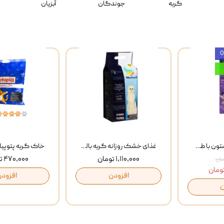
گربه
جوندگان
آبزیان
بستنی گربه وینستون با طعم مرغ و ماهی Winstone Chicken & Fish بسته 8 عددی
غذای خشک روزانه گربه بالغ مفید MoFeed Adult Daily Cat Food وزن 2 کیلوگرم
۱,۱۱۰,۰۰۰ تومان
۴۷۰,۰۰۰ تومان
افزودن
افزودن
ن