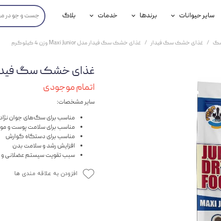
سایر حیوانات
برندها
خدمات
بلاگ
محصولات پرندگان
جوسرا
خدمات آنلاین دامپزشکی
سگ
غذای خشک سگ فیدار
غذای خشک سگ فیدار مدل Maxi Junior وزن 4 کیلوگرم
داری سگ
محصولات جوندگان
رویال کنین
خدمات دامپزشکی حضوری
غذای خشک سگ فیدار مدل Maxi Junior و
گ
محصولات آبزیان
برند رفلکس(Reflex)
اتمام موجودی
هداشتی سگ
بیفار
سایر مشخصات:
جرهای
مناسب برای سگ‌های جوان نژاد
مناسب برای سلامت پوست و مو
رولی
مناسب برای دستگاه گوارش
افزایش رشد و سلامت بدن
سبب تقویت سیستم عضلانی و 
شایر
افزودن به علاقه مندی ها
گورمت
نیناپت
وینستون