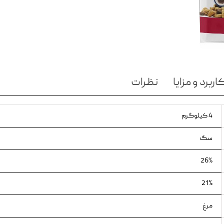
ویسکاس
ونپی
اربرد و مزایا
نظرات
4 کیلوگرم
سگ
26%
21%
مرغ