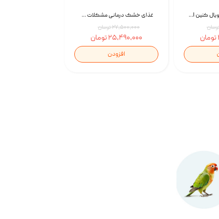
غذای خشک سگ رویال کنین Royal Canin Gastrointestinal وزن 7.5 کیلوگرم | پت استوک
غذای خشک درمانی مشکلات گوارشی سگ رویال کنین Royal Canin Hypoallergenic وزن 7 کیلوگرم | پت استوک
۲۷,۵۰۰,۰۰۰ تومان
۲۵,۴۹۰,۰۰۰ تومان
افزودن