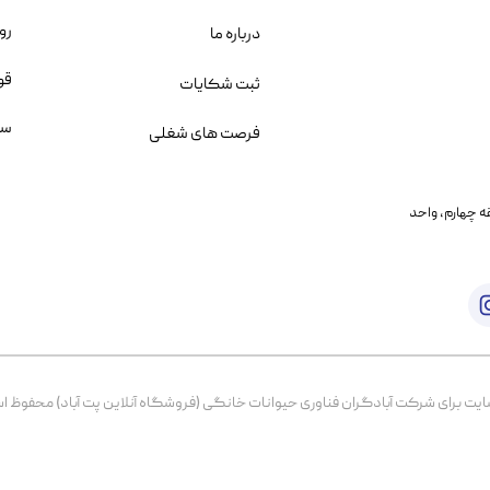
رو
درباره ما
قو
ثبت شکایات
سو
فرصت های شغلی
یمانی، خیابان بنی هاشم پلاک ۲۰۲ ، طبقه چهارم، واحد
برای شرکت آبادگران فناوری حیوانات خانگی (فروشگاه آنلاین پت آباد) محفوظ است. از ۱۳۹۹ تا