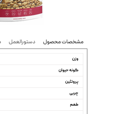
مشخصات محصول
دستورالعمل
ک
وزن
گونه حیوان
پروتئین
چربی
طعم