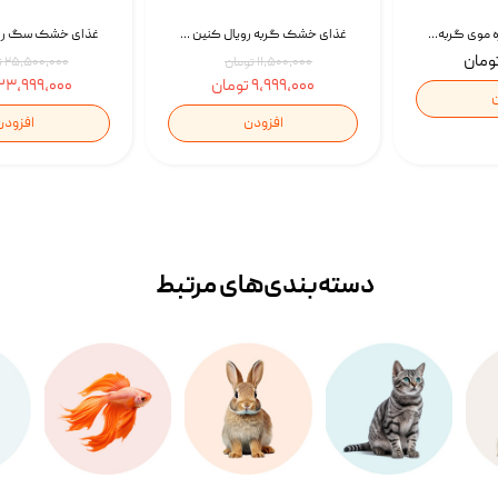
اسپری بازکننده گره موی گربه نئوپت Neopet Detangling Spray حجم 120 میلی گرم
غذای خشک گربه رویال کنین Gastrointestinal Fibre Response وزن 2 کیلوگرم | پت استوک
۱۱,۵۰۰,۰۰۰ تومان
۲۵,۵۰۰,۰۰۰ تومان
۹,۹۹۹,۰۰۰ تومان
۲۳,۹۹۹,۰۰۰ تومان
ن
افزودن
افزودن
دسته‌بندی‌‌های مرتبط