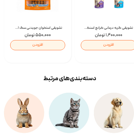
تشویقی گربه درمانی کرانچ اسنکی با طعم میکس Snacky Crunch Cat Treats وزن 60 گرم بسته 4 عددی
تشویقی استخوان جویدنی سگ اسنکی کرانچی با طعم مرغ Snacky Crunchy Munchy وزن 100 گرم
۱,۴۰۰,۰۰۰ تومان
۵۵۰,۰۰۰ تومان
افزودن
افزودن
دسته‌بندی‌‌های مرتبط