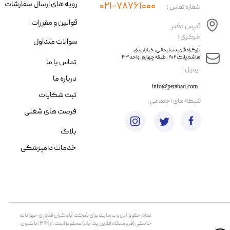
رویه های ارسال سفارشات
۰۲۱-۷۸۷۶۱۰۰۰
شماره تماس :
قوانین و مقررات
آدرس دفتر
مرکزی :
سوالات متداول
​​بزرگراه شهید سلیمانی، خیابان بنی
هاشم پلاک ۲۰۲ ، طبقه چهارم، واحد ۴۳
تماس با ما
​ایمیل :
درباره ما
info@petabad.com
ثبت شکایات
​شبکه های اجتماعی :
فرصت های شغلی
بلاگ
خدمات دامپزشکی
تمام حقوق اين وب‌سايت برای شرکت آبادگران فناوری حیوانات
خانگی (فروشگاه آنلاین پت آباد) محفوظ است. از ۱۳۹۹ تا کنون.