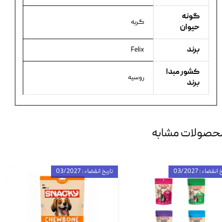
گونه
گربه
حیوان
برند
Felix
کشور مبدا
روسیه
برند
حصولات مشابه
انقضاء : 03/2027
تاریخ انقضاء : 03/2027