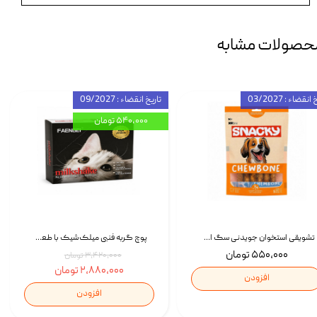
حصولات مشابه
انقضاء : 03/2027
تاریخ انقضاء : 09/2027
۵۴۰,۰۰۰ تومان
تشویقی استخوان جویدنی سگ اسنکی کرانچی با طعم مرغ Snacky Crunchy Munchy وزن 100 گرم
پوچ گربه فنبی میلک‌شیک با طعم مرغ Faenbei Cat Milk Shake Pouch بسته 12 عددی
۵۵۰,۰۰۰ تومان
۳,۴۲۰,۰۰۰ تومان
۲,۸۸۰,۰۰۰ تومان
افزودن
افزودن