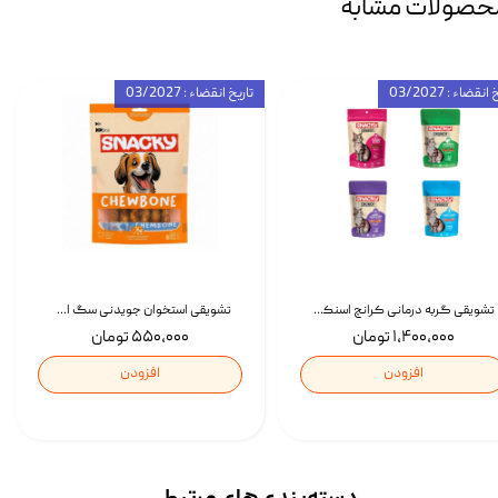
حصولات مشابه
انقضاء : 03/2027
تاریخ انقضاء : 03/2027
تشویقی گربه درمانی کرانچ اسنکی با طعم میکس Snacky Crunch Cat Treats وزن 60 گرم بسته 4 عددی
تشویقی استخوان جویدنی سگ اسنکی کرانچی با طعم مرغ Snacky Crunchy Munchy وزن 100 گرم
۱,۴۰۰,۰۰۰ تومان
۵۵۰,۰۰۰ تومان
افزودن
افزودن