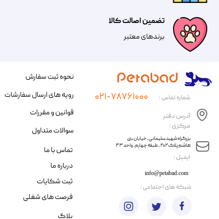
تضمین اصالت کالا
​​برندهای معتبر​​​​​​​
نحوه ثبت سفارش
رویه های ارسال سفارشات
۰۲۱-۷۸۷۶۱۰۰۰
شماره تماس :
قوانین و مقررات
آدرس دفتر
مرکزی :
سوالات متداول
​​بزرگراه شهید سلیمانی، خیابان بنی
هاشم پلاک ۲۰۲ ، طبقه چهارم، واحد ۴۳
تماس با ما
​ایمیل :
درباره ما
info@petabad.com
ثبت شکایات
​شبکه های اجتماعی :
فرصت های شغلی
بلاگ