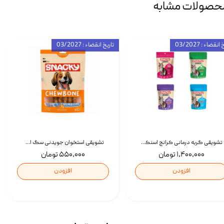
حصولات مشابه
انقضاء : 03/2027
تاریخ انقضاء : 03/2027
تشویقی گربه درمانی کرانچ اسنکی با طعم میکس Snacky Crunch Cat Treats وزن 60 گرم بسته 4 عددی
تشویقی استخوان جویدنی سگ اسنکی کرانچی با طعم مرغ Snacky Crunchy Munchy وزن 100 گرم
۱,۴۰۰,۰۰۰ تومان
۵۵۰,۰۰۰ تومان
افزودن
افزودن