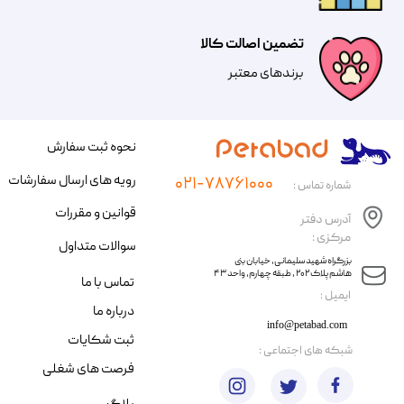
تضمین اصالت کالا
​​برندهای معتبر​​​​​​​
نحوه ثبت سفارش
رویه های ارسال سفارشات
۰۲۱-۷۸۷۶۱۰۰۰
شماره تماس :
قوانین و مقررات
آدرس دفتر
مرکزی :
سوالات متداول
​​بزرگراه شهید سلیمانی، خیابان بنی
هاشم پلاک ۲۰۲ ، طبقه چهارم، واحد ۴۳
تماس با ما
​ایمیل :
درباره ما
info@petabad.com
ثبت شکایات
​شبکه های اجتماعی :
فرصت های شغلی