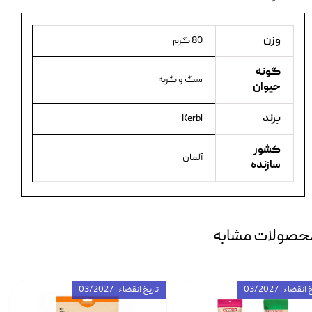
وزن
80 گرم
گونه
سگ و گربه
حیوان
برند
Kerbl
کشور
آلمان
سازنده
حصولات مشابه
انقضاء : 03/2027
تاریخ انقضاء : 03/2027