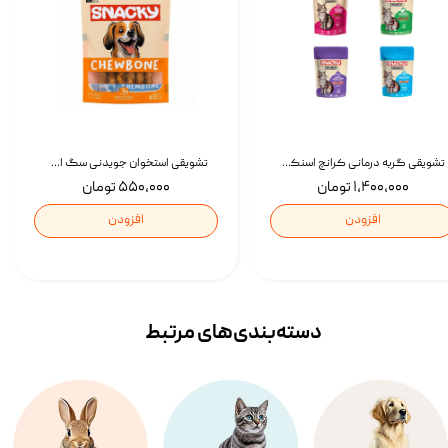
تشویقی گربه درمانی کرانچ اسنکی با طعم میکس Snacky Crunch Cat Treats وزن 60 گرم بسته 4 عددی
تشویقی استخوان جویدنی سگ اسنکی کرانچی با طعم مرغ Snacky Crunchy Munchy وزن 100 گرم
۱,۴۰۰,۰۰۰ تومان
۵۵۰,۰۰۰ تومان
افزودن
افزودن
دسته‌بندی‌‌های مرتبط