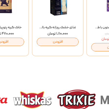
بستنی گربه وینستون با طعم مرغ و ماهی Winstone Chicken & Fish بسته 8 عددی
غذای خشک روزانه گربه بالغ مفید MoFeed Adult Daily Cat Food وزن 2 کیلوگرم
۱,۱۱۰,۰۰۰ تومان
۴۷۰,۰۰۰ تومان
افزودن
افزودن
ن