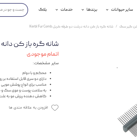
سایر حیوانات
برندها
خدمات
بلاگ
محصولات پرندگان
جوسرا
خدمات آنلاین دامپزشکی
خن گیر سگ
شانه گره باز کن دانه درشت دو طرفه کربل Kerbl Fur Comb
داری سگ
محصولات جوندگان
رویال کنین
خدمات دامپزشکی حضوری
شانه گره باز کن دانه درشت د
گ
محصولات آبزیان
برند رفلکس(Reflex)
اتمام موجودی
هداشتی سگ
بیفار
سایر مشخصات:
جرهای
محکم و با دوام
دارای دو سری قابل استفاده بر ر
رولی
مناسب برای انواع پوشش مویی
به سلامت پوست و موی سگ و 
کاهش دهنده ریزش مو به علت 
شایر
افزودن به علاقه مندی ها
گورمت
نیناپت
وینستون