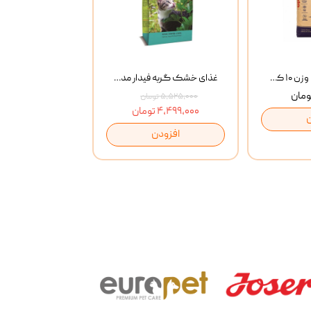
خاک گربه پتوپیا وزن ۱۰ کیلوگرم
غذای خشک گربه فیدار مدل Adult وزن 10 کیلوگرم
۵,۵۲۵,۰۰۰ تومان
۴,۴۹۹,۰۰۰ تومان
افزودن