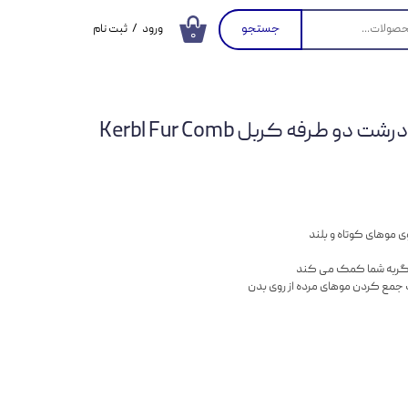
جستجو
ورود
/
ثبت نام
۰
حساب کاربری من
تغییر گذر واژه
و طرفه کربل Kerbl Fur Comb
سفارشات
خروج از حساب
کاربری
وی موهای کوتاه و بلند
گربه شما کمک می کند
جمع کردن موهای مرده از روی بدن