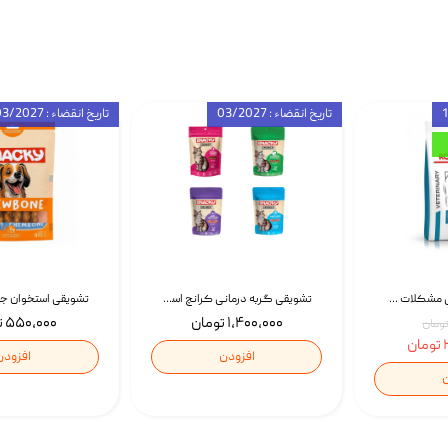
تاریخ انقضاء : 03/2027
تاریخ انقضاء : 03/2027
غذای خشک درمانی مشکلات گوارشی سگ رویال کنین Royal Canin Hypoallergenic وزن 7 کیلوگرم | پت استوک
تشویقی گربه درمانی کرانچ اسنکی با طعم میکس Snacky Crunch Cat Treats وزن 60 گرم بسته 4 عددی
۱,۴۰۰,۰۰۰ تومان
۵۵۰,۰۰۰ تومان
ن
افزودن
افزودن
ن