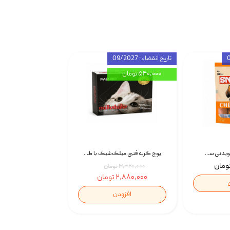
تاریخ انقضاء : 09/2027
۵۴۰,۰۰۰ تومان
تشویقی استخوان جویدنی سگ اسنکی کرانچی با طعم مرغ Snacky Crunchy Munchy وزن 100 گرم
پوچ گربه فنبی میلک‌شیک با طعم مرغ Faenbei Cat Milk Shake Pouch بسته 12 عددی
۳,۴۲۰,۰۰۰ تومان
۲,۸۸۰,۰۰۰ تومان
افزودن