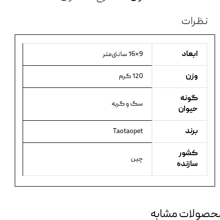
نظرات
ابعاد
9×16 سانتی‌متر
وزن
120 گرم
گونه
سگ و گربه
حیوان
برند
Taotaopet
کشور
چین
سازنده
حصولات مشابه