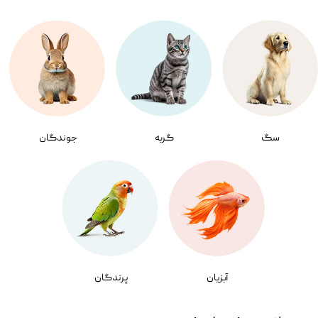
سگ
گربه
جوندگان
آبزیان
پرندگان