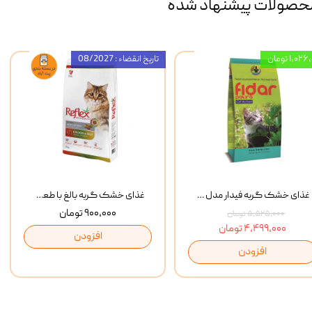
حصولات پیشنهاد شده
۱,۰ تومان
تاریخ انقضاء : 08/2027
غذای خشک گربه فیدار مدل Adult وزن 10 کیلوگرم
غذای خشک گربه بالغ با طعم مرغ و برنج رفلکس Reflex Multi Color Chicken And Rice وزن 1 کیلوگرم
۹۰۰,۰۰۰ تومان
۵,۵۲۵,۰۰۰ تومان
۴,۴۹۹,۰۰۰ تومان
افزودن
افزودن