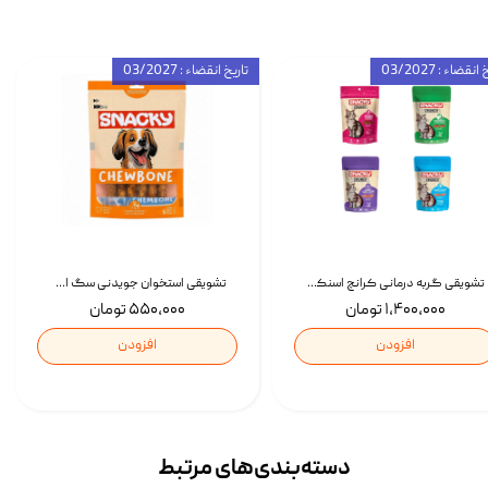
انقضاء : 03/2027
تاریخ انقضاء : 03/2027
تشویقی گربه درمانی کرانچ اسنکی با طعم میکس Snacky Crunch Cat Treats وزن 60 گرم بسته 4 عددی
تشویقی استخوان جویدنی سگ اسنکی کرانچی با طعم مرغ Snacky Crunchy Munchy وزن 100 گرم
۱,۴۰۰,۰۰۰ تومان
۵۵۰,۰۰۰ تومان
افزودن
افزودن
دسته‌بندی‌‌های مرتبط