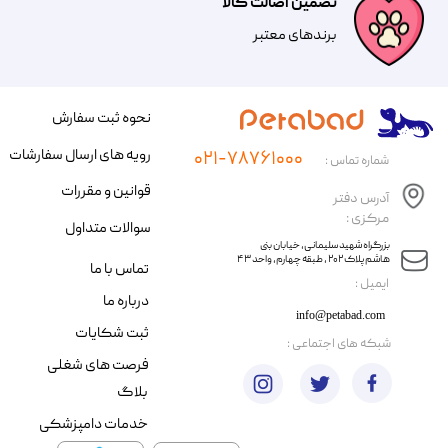
تضمین اصالت کالا
​​برندهای معتبر​​​​​​​
نحوه ثبت سفارش
رویه های ارسال سفارشات
۰۲۱-۷۸۷۶۱۰۰۰
شماره تماس :
قوانین و مقررات
آدرس دفتر
مرکزی :
سوالات متداول
​​بزرگراه شهید سلیمانی، خیابان بنی
هاشم پلاک ۲۰۲ ، طبقه چهارم، واحد ۴۳
تماس با ما
​ایمیل :
درباره ما
info@petabad.com
ثبت شکایات
​شبکه های اجتماعی :
فرصت های شغلی
بلاگ
خدمات دامپزشکی