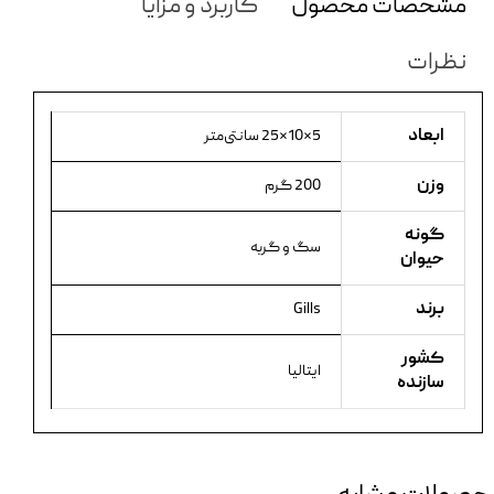
مشخصات محصول
کاربرد و مزایا
نظرات
ابعاد
5×10×25 سانتی‌متر
وزن
200 گرم
گونه
سگ و گربه
حیوان
برند
Gills
کشور
ایتالیا
سازنده