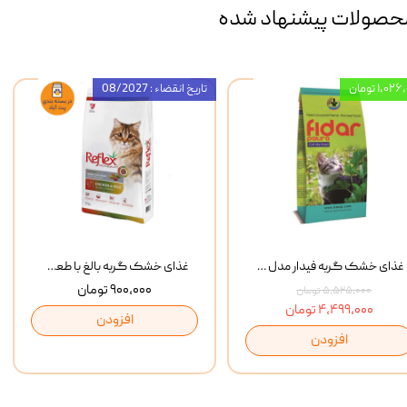
حصولات پیشنهاد شده
۱,۰ تومان
تاریخ انقضاء : 08/2027
غذای خشک گربه فیدار مدل Adult وزن 10 کیلوگرم
غذای خشک گربه بالغ با طعم مرغ و برنج رفلکس Reflex Multi Color Chicken And Rice وزن 1 کیلوگرم
۹۰۰,۰۰۰ تومان
۵,۵۲۵,۰۰۰ تومان
۴,۴۹۹,۰۰۰ تومان
افزودن
افزودن