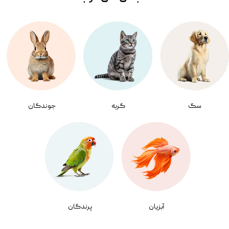
سگ
گربه
جوندگان
آبزیان
پرندگان