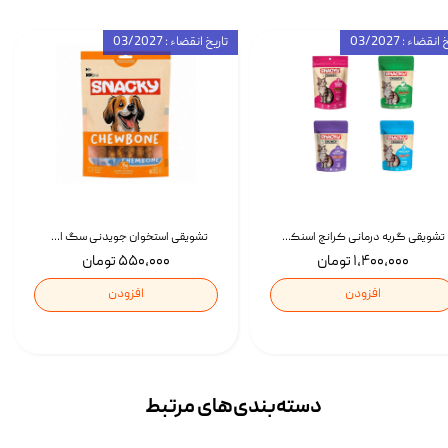
انقضاء : 03/2027
تاریخ انقضاء : 03/2027
تشویقی گربه درمانی کرانچ اسنکی با طعم میکس Snacky Crunch Cat Treats وزن 60 گرم بسته 4 عددی
تشویقی استخوان جویدنی سگ اسنکی کرانچی با طعم مرغ Snacky Crunchy Munchy وزن 100 گرم
۱,۴۰۰,۰۰۰ تومان
۵۵۰,۰۰۰ تومان
افزودن
افزودن
دسته‌بندی‌‌های مرتبط