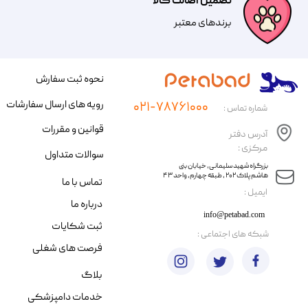
تضمین اصالت کالا
​​برندهای معتبر​​​​​​​
نحوه ثبت سفارش
رویه های ارسال سفارشات
۰۲۱-۷۸۷۶۱۰۰۰
شماره تماس :
قوانین و مقررات
آدرس دفتر
مرکزی :
سوالات متداول
​​بزرگراه شهید سلیمانی، خیابان بنی
هاشم پلاک ۲۰۲ ، طبقه چهارم، واحد ۴۳
تماس با ما
​ایمیل :
درباره ما
info@petabad.com
ثبت شکایات
​شبکه های اجتماعی :
فرصت های شغلی
بلاگ
خدمات دامپزشکی