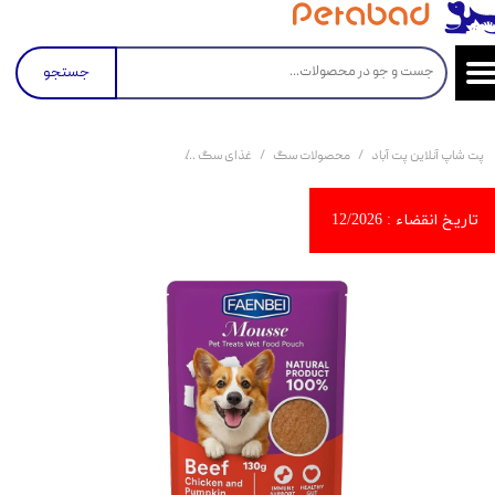
جستجو
پت شاپ آنلاین پت آباد
محصولات سگ
غذای سگ
کنسرو و پوچ و غذای تر سگ
پوچ س