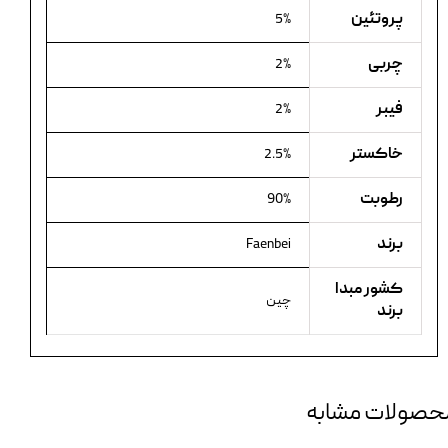
پروتئین
5%
چربی
2%
فیبر
2%
خاکستر
2.5%
رطوبت
90%
برند
Faenbei
کشور مبدا
چین
برند
حصولات مشابه